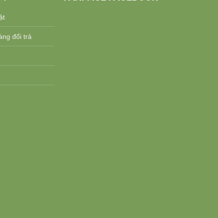
ật
ng đổi trả