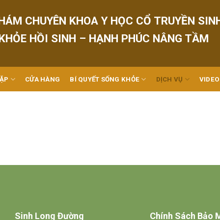
HÁM CHUYÊN KHOA Y HỌC CỔ TRUYỀN SIN
 KHỎE HỒI SINH – HẠNH PHÚC NÂNG TẦM
GẶP
CỬA HÀNG
BÍ QUYẾT SỐNG KHỎE
DỊCH VỤ
VIDEO
Sinh Long Đường
Chính Sách Bảo 