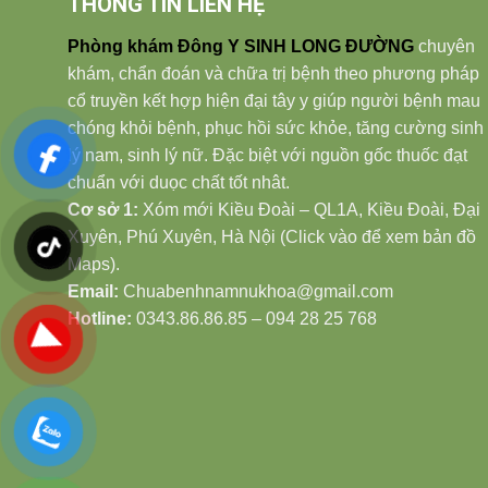
THÔNG TIN LIÊN HỆ
Phòng khám Đông Y SINH LONG ĐƯỜNG
chuyên
khám, chẩn đoán và chữa trị bệnh theo phương pháp
cổ truyền kết hợp hiện đại tây y giúp người bệnh mau
chóng khỏi bệnh, phục hồi sức khỏe, tăng cường sinh
lý nam, sinh lý nữ. Đặc biệt với nguồn gốc thuốc đạt
chuẩn với duọc chất tốt nhât.
Cơ sở 1:
Xóm mới Kiều Đoài – QL1A, Kiều Đoài, Đại
Xuyên, Phú Xuyên, Hà Nội (Click vào để xem bản đồ
Maps).
Email:
Chuabenhnamnukhoa@gmail.com
Hotline:
0343.86.86.85 – 094 28 25 768