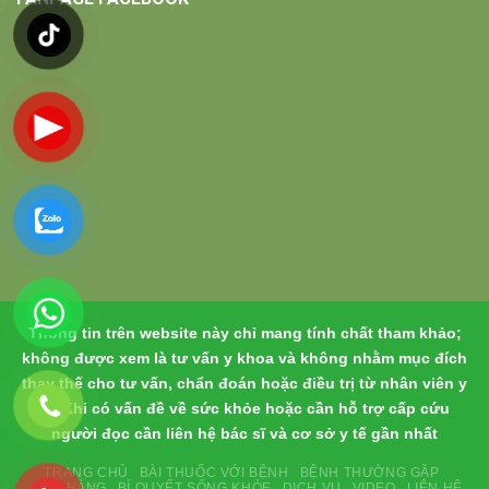
Thông tin trên website này chỉ mang tính chất tham khảo;
không được xem là tư vấn y khoa và không nhằm mục đích
thay thế cho tư vấn, chẩn đoán hoặc điều trị từ nhân viên y
tế. Khi có vấn đề về sức khỏe hoặc cần hỗ trợ cấp cứu
người đọc cần liên hệ bác sĩ và cơ sở y tế gần nhất
TRANG CHỦ
BÀI THUỐC VỚI BỆNH
BỆNH THƯỜNG GẶP
CỬA HÀNG
BÍ QUYẾT SỐNG KHỎE
DỊCH VỤ
VIDEO
LIÊN HỆ