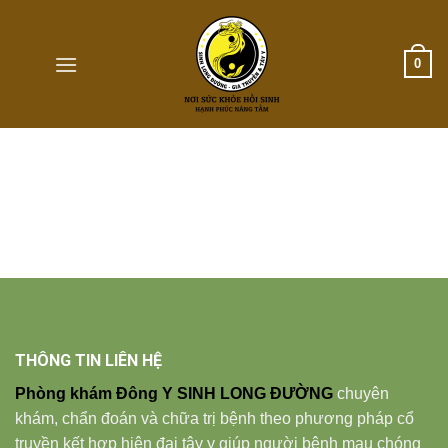
Skip
to
content
0
THÔNG TIN LIÊN HỆ
Phòng khám Đông Y SINH LONG ĐƯỜNG
chuyên
khám, chẩn đoán và chữa trị bệnh theo phương pháp cổ
truyền kết hợp hiện đại tây y giúp người bệnh mau chóng