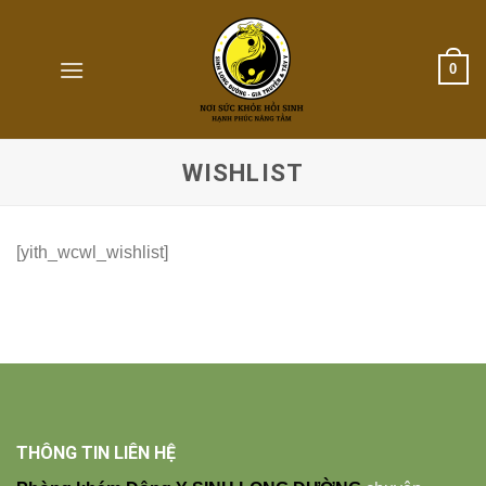
Skip
to
content
0
WISHLIST
[yith_wcwl_wishlist]
THÔNG TIN LIÊN HỆ