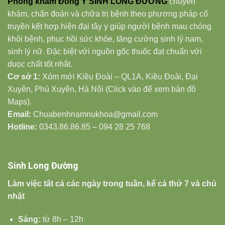
Phòng khám Đông Y SINH LONG ĐƯỜNG
chuyên
khám, chẩn đoán và chữa trị bệnh theo phương pháp cổ
truyền kết hợp hiện đại tây y giúp người bệnh mau chóng
khỏi bệnh, phục hồi sức khỏe, tăng cường sinh lý nam,
sinh lý nữ. Đặc biệt với nguồn gốc thuốc đạt chuẩn với
duọc chất tốt nhât.
Cơ sở 1:
Xóm mới Kiều Đoài – QL1A, Kiều Đoài, Đại
Xuyên, Phú Xuyên, Hà Nội (Click vào để xem bản đồ
Maps).
Email:
Chuabenhnamnukhoa@gmail.com
Hotline:
0343.86.86.85 – 094 28 25 768
Sinh Long Đường
Làm việc tất cả các ngày trong tuần, kể cả thứ 7 và chủ
nhật
Sáng:
từ 8h – 12h