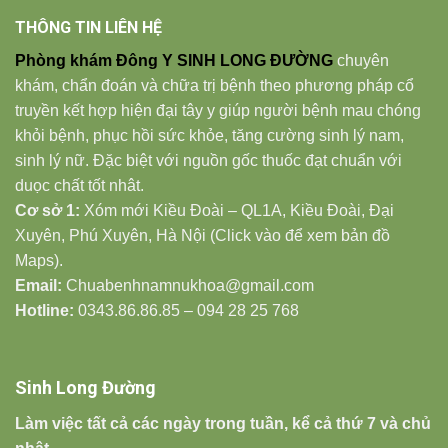
THÔNG TIN LIÊN HỆ
Phòng khám Đông Y SINH LONG ĐƯỜNG
chuyên
khám, chẩn đoán và chữa trị bệnh theo phương pháp cổ
truyền kết hợp hiện đại tây y giúp người bệnh mau chóng
khỏi bệnh, phục hồi sức khỏe, tăng cường sinh lý nam,
sinh lý nữ. Đặc biệt với nguồn gốc thuốc đạt chuẩn với
duọc chất tốt nhât.
Cơ sở 1:
Xóm mới Kiều Đoài – QL1A, Kiều Đoài, Đại
Xuyên, Phú Xuyên, Hà Nội (Click vào để xem bản đồ
Maps).
Email:
Chuabenhnamnukhoa@gmail.com
Hotline:
0343.86.86.85 – 094 28 25 768
Sinh Long Đường
Làm việc tất cả các ngày trong tuần, kể cả thứ 7 và chủ