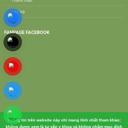
Thanh toán
Liên hệ
FANPAGE FACEBOOK
Thông tin trên website này chỉ mang tính chất tham khảo;
không được xem là tư vấn y khoa và không nhằm mục đích