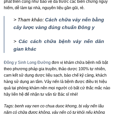
phát triển cũng như bảo vệ da trước các biến chứng nguy
hiểm, dễ làm tại nhà, nguyên liệu gần gũi, rẻ.
> Tham khảo:
Cách chữa vảy nến bằng
cây lược vàng đúng chuẩn Đông y
>
Các cách chữa bệnh vảy nến dân
gian khác
Đông y Sinh Long Đường
đơn vị khám chữa bệnh nổi bật
theo phương pháp gia truyền, thảo dược 100% tự nhiên,
cam kết sử dụng dược liệu sạch, bào chế kỹ càng, khách
hàng sử dụng an tâm. Vảy nến là bệnh được điều trị hiệu
quả tại phòng khám nên mọi người có bất cứ thắc mắc nào
hãy liên hệ để nhận tư vấn từ Bác sĩ nhé!
Tags: benh vay nen co chua duoc khong, bị vảy nến lâu
năm có chữa được không, vảy nến có tự khỏi nếu không