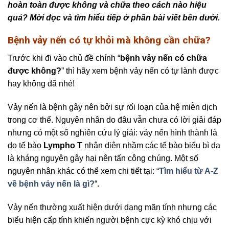
hoàn toàn được không và chữa theo cách nào hiệu
quả? Mời đọc và tìm hiểu tiếp ở phần bài viết bên dưới.
Bệnh vảy nến có tự khỏi mà không cần chữa?
Trước khi đi vào chủ đề chính “
bệnh vảy nến có chữa
được không?
” thì hãy xem bệnh vảy nến có tự lành được
hay không đã nhé!
Vảy nến là bệnh gây nên bởi sự rối loạn của hệ miễn dịch
trong cơ thể. Nguyên nhân do đâu vẫn chưa có lời giải đáp
nhưng có một số nghiên cứu lý giải: vảy nến hình thành là
do tế bào
Lympho T
nhận diện nhầm các tế bào biểu bì da
là kháng nguyên gây hại nên tấn công chúng. Một số
nguyên nhân khác có thể xem chi tiết tại: “
Tìm hiểu từ A-Z
về bệnh vảy nến là gì?
“.
Vảy nến thường xuất hiện dưới dạng mãn tính nhưng các
biểu hiện cấp tính khiến người bệnh cực kỳ khó chịu với