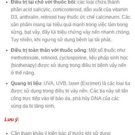
Điều trị tại chỗ với thuốc bôi
: các loại chứa thành
phần acid salicylic, corticosteroid, dẫn xuất của vitamin
D3, anthralin, retinoid hay thuốc ức chế calcineurin. Các
sản phẩm mang lại hiệu quả mạnh trong việc làm bong
sừng, bạt vảy, đẩy lùi triệu chứng vảy nến nhanh chóng.
Tuy nhiên, khi ngưng sử dụng bệnh lại tái phát.
Điều trị toàn thân với thuốc uống
: Một số thuốc như
methotrexate, retinoid, cyclosporine, liệu pháp sinh học
(biotherapy) được sử dụng trong điều trị bệnh vảy nến
ở thể nặng.
Quang trị liệu
: UVA, UVB, laser (Excimer) là các loại tia
được sử dụng trong điều trị vảy nến. Các tia này sẽ tấn
công trực tiếp vào tế bào da, phá hủy DNA của các
vùng da bị tăng sinh.
Lưu ý
:
Cần tham khảo ý kiến bác sĩ trước khi sử dụng