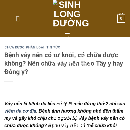
Skip
to
content
0
CHƯA ĐƯỢC PHÂN LOẠI
,
TIN TỨC
Bệnh vảy nến có tự khỏi, có chữa được
không? Nên chữa vảy nến theo Tây y hay
Đông y?
Vảy nến là bệnh da liễu có tỷ lệ mắc đứng thứ 2 chỉ sau
viêm da cơ địa
. Bệnh ảnh hưởng không nhỏ đến thẩm
mỹ và gây khó chịu cho người bị. Vậy bệnh vảy nến có
chữa được không? Bệnh vảy nến có thể chữa khỏi