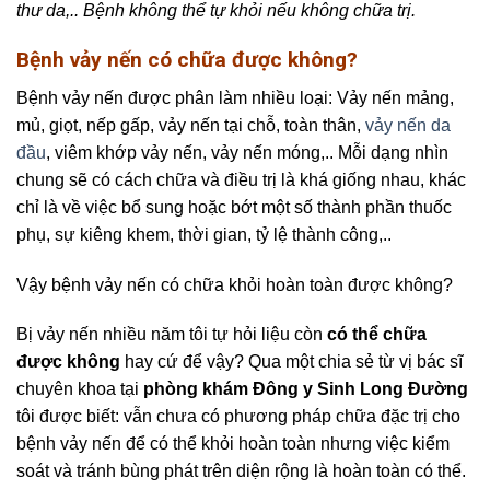
thư da,.. Bệnh không thể tự khỏi nếu không chữa trị.
Bệnh vảy nến có chữa được không?
Bệnh vảy nến được phân làm nhiều loại: Vảy nến mảng,
mủ, giọt, nếp gấp, vảy nến tại chỗ, toàn thân,
vảy nến da
đầu
, viêm khớp vảy nến, vảy nến móng,.. Mỗi dạng nhìn
chung sẽ có cách chữa và điều trị là khá giống nhau, khác
chỉ là về việc bổ sung hoặc bớt một số thành phần thuốc
phụ, sự kiêng khem, thời gian, tỷ lệ thành công,..
Vậy bệnh vảy nến có chữa khỏi hoàn toàn được không?
Bị vảy nến nhiều năm tôi tự hỏi liệu còn
có thể chữa
được không
hay cứ để vậy? Qua một chia sẻ từ vị bác sĩ
chuyên khoa tại
phòng khám Đông y Sinh Long Đường
tôi được biết: vẫn chưa có phương pháp chữa đặc trị cho
bệnh vảy nến để có thể khỏi hoàn toàn nhưng việc kiểm
soát và tránh bùng phát trên diện rộng là hoàn toàn có thể.