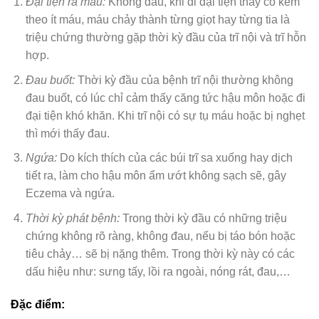
Đại tiện ra máu:
Không đau, khi đi đại tiện thấy có kèm
theo ít máu, máu chảy thành từng giọt hay từng tia là
triệu chứng thường gặp thời kỳ đầu của trĩ nội và trĩ hỗn
hợp.
Đau buốt:
Thời kỳ đầu của bệnh trĩ nội thường không
đau buốt, có lúc chỉ cảm thấy căng tức hậu môn hoặc đi
đại tiện khó khăn. Khi trĩ nội có sự tụ máu hoặc bị nghẹt
thì mới thấy đau.
Ngứa:
Do kích thích của các búi trĩ sa xuống hay dịch
tiết ra, làm cho hậu môn ẩm ướt không sạch sẽ, gây
Eczema và ngứa.
Thời kỳ phát bệnh:
Trong thời kỳ đầu có những triệu
chứng không rõ ràng, không đau, nếu bị táo bón hoặc
tiêu chảy… sẽ bị nặng thêm. Trong thời kỳ này có các
dấu hiệu như: sưng tấy, lồi ra ngoài, nóng rát, đau,…
Đặc điểm: