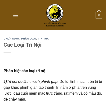
Skip
to
content
0
CHƯA ĐƯỢC PHÂN LOẠI
,
TIN TỨC
Các Loại Trĩ Nội
Phân biệt các loại trĩ nội
1)Trĩ nội do tĩnh mạch phình gập:
Do túi tĩnh mạch trên trĩ bị
gấp khúc phình giãn tạo thành Trĩ nằm ở phía trên vùng
lược, đầu cuối niêm mạc trực tràng, rất mềm và có màu đỏ,
dễ chảy máu.