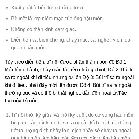
Xuất phát ở bên trên đường lược
Bề mặt là lớp niêm mạc của ống hậu môn.
Không có thần kinh cảm giác.
Diễn tiến và biến chứng: chảy máu, sa, nghẹt, viêm da
quanh hậu môn.
Tùy theo diễn tiến, trĩ nội được phân thành bốn độ:Độ 1:
Mới hình thành, chảy máu là triệu chứng chính.Độ 2: Búi trĩ
sa ra ngoài khi đi tiêu nhưng tự lên.Độ 3: Búi trĩ sa ra ngoài
khi đi tiêu, phải đẩy mới lên được.Độ 4: Búi trĩ sa ra ngoài
thường trục và có thể bị thắt nghẹt, dẫn đến hoại tử.
Tác
hại của trĩ nội
Trĩ nội thời kỳ giữa và thời kỳ cuối, do cơ vòng hậu môn
bị giãn, các búi trĩ dễ bị sa ra ngoài, kích thích đại tràng
tiết ra lượng dịch nhầy lớn, dịch nhầy sẽ chảy ra ngoài
qua hậu môn làm hậu môn ẩm ướt, gây viêm hậu môn