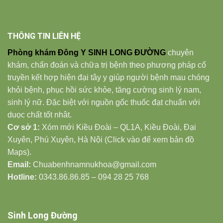
THÔNG TIN LIÊN HỆ
Phòng khám Đông Y SINH LONG ĐƯỜNG
chuyên
khám, chẩn đoán và chữa trị bệnh theo phương pháp cổ
truyền kết hợp hiện đại tây y giúp người bệnh mau chóng
khỏi bệnh, phục hồi sức khỏe, tăng cường sinh lý nam,
sinh lý nữ. Đặc biệt với nguồn gốc thuốc đạt chuẩn với
duọc chất tốt nhât.
Cơ sở 1:
Xóm mới Kiều Đoài – QL1A, Kiều Đoài, Đại
Xuyên, Phú Xuyên, Hà Nội (Click vào để xem bản đồ
Maps).
Email:
Chuabenhnamnukhoa@gmail.com
Hotline:
0343.86.86.85 – 094 28 25 768
Sinh Long Đường