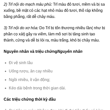
2) Trĩ nội do mạch máu phù:
Trĩ màu đỏ tươi, mềm và bị sa
xuống, bề mặt có các hạt nhỏ màu đỏ tươi, thô ráp không
bằng phẳng, rất dễ chảy máu.
3) Trĩ nội do xơ hóa:
Do Trĩ bị tổn thương nhiều lần( như bị
phân cọ xát) gây ra viêm, làm mô sợi bị tăng sinh tạo
thành, cứng và dễ bị lòi ra, màu trắng, khó bị chảy máu.
Nguyên nhân và triệu chứng
Nguyên nhân
Đi vệ sinh lâu
Uống rượu, ăn cay nhiều
Ngồi nhiều, ít vận động;
Kéo dài bệnh trong thời gian dài.
Các triệu chứng thời kỳ đầu