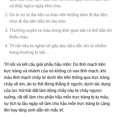
và thấy ngứa ngáy khó chịu.
Do lo sợ bị đại tiện ra máu nên không dám đi đại tiện,
nhịn đi đại tiện dẫn tới táo bón.
Thường xuyên ra máu trong thời gian dài có thể dẫn tới
thiếu máu.
Trĩ nội nếu bị nghẹt sẽ gây đau dữu dội, khi bị nhiễm
trùng thường bị sốt…
Trĩ nội và kết cấu giải phẫu hậu môn: Do tĩnh mạch trên
trực tràng và nhánh của nó không có van tĩnh mạch, khi
máu tĩnh mạch chảy từ dưới lên trên thông qua trực tràng
chảy về tim, do tư thế đứng thẳng ở người, dưới tác dụng
của lực hút trái đất làm dòng chảy này bị chảy ngược
xuống, rất dễ làm cho phần hậu môn trực tràng bị tụ máu,
sự tích tụ lâu ngày sẽ làm cho hậu môn trực tràng bị căng
lên hay tăng sinh dẫn tới mắc trĩ.