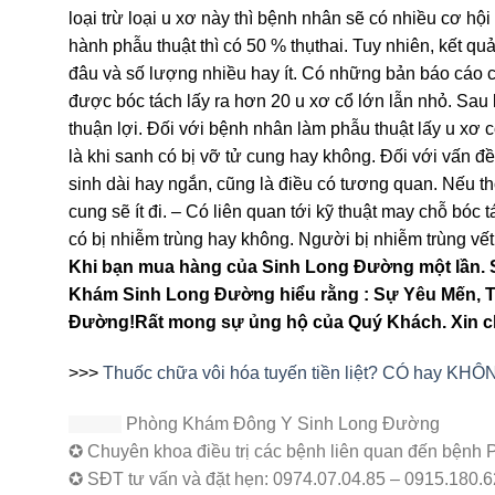
loại trừ loại u xơ này thì bệnh nhân sẽ có nhiều cơ hội 
hành phẫu thuật thì có 50 % thụthai. Tuy nhiên, kết qu
đâu và số lượng nhiều hay ít. Có những bản báo cáo c
được bóc tách lấy ra hơn 20 u xơ cổ lớn lẫn nhỏ. Sau
thuận lợi. Đối với bệnh nhân làm phẫu thuật lấy u xơ c
là khi sanh có bị vỡ tử cung hay không. Đối với vấn đề
sinh dài hay ngắn, cũng là điều có tương quan. Nếu thờ
cung sẽ ít đi. – Có liên quan tới kỹ thuật may chỗ bóc
có bị nhiễm trùng hay không. Người bị nhiễm trùng vết
Khi bạn mua hàng của Sinh Long Đường một lần. 
Khám Sinh Long Đường hiểu rằng : Sự Yêu Mến, 
Đường!Rất mong sự ủng hộ của Quý Khách. Xin c
>>>
Thuốc chữa vôi hóa tuyến tiền liệt? CÓ hay KH
Phòng Khám Đông Y Sinh Long Đường
✪ Chuyên khoa điều trị các bệnh liên quan đến bệnh
✪ SĐT tư vấn và đặt hẹn: 0974.07.04.85 – 0915.180.