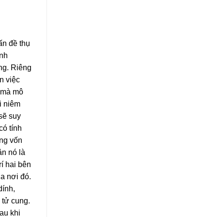
ấn đề thụ
ảnh
ng. Riêng
n việc
ó mà mô
i niêm
sẽ suy
có tính
ạng vốn
ân nó là
rí hai bên
ua nơi đó.
dính,
 tử cung.
au khi