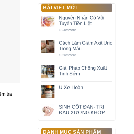
BÀI VIẾT MỚI
Nguyên Nhân Có Vôi
Tuyến Tiền Liệt
1
Comment
Cách Làm Giảm Axit Uric
Trong Máu
1
Comment
Giải Pháp Chống Xuất
Tinh Sớm
U Xơ Hoàn
ểm tra
SINH CỐT ĐAN- TRỊ
ĐAU XƯƠNG KHỚP
DANH MỤC SẢN PHẨM