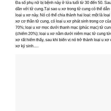
Đa số phụ nữ bị bệnh này ở lứa tuổi từ 30 đến 50. Sau k
dần với tử cung.Tại sao u xơ trong tử cung có thể dẫn
loại u xơ này. Nó có thể chia thành hai loại: một là lo
xơ cơ thân tử cung, có loại u xơ phát sinh trong cơ c
70%; loại u xơ mọc dưới thanh mạc (phúc mạc) tử cun
(chiếm 20%); loại u xơ nằm dưới niêm mạc tử cung tức
xơ rất hiếm thấy, sau khi biến vị nó trở thành loại u 
xơ ký sinh….