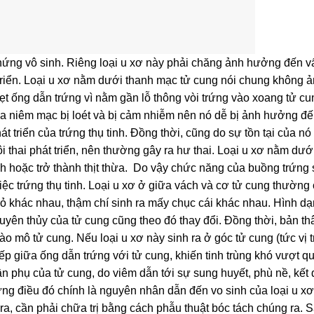
hứng vô sinh. Riêng loại u xơ này phải chăng ảnh hưởng đến v
t triển. Loại u xơ nằm dưới thanh mạc tử cung nói chung không 
ẹt ống dẫn trứng vì nằm gần lỗ thông vòi trứng vào xoang tử cu
a niêm mạc bị loét và bị cảm nhiễm nên nó dễ bị ảnh hưởng đế
t triển của trứng thụ tinh. Đồng thời, cũng do sự tồn tại của n
 thai phát triển, nên thường gây ra hư thai. Loại u xơ nằm dướ
h hoặc trở thành thịt thừa. Do vậy chức năng của buồng trứng 
việc trứng thụ tinh. Loại u xơ ở giữa vách và cơ tử cung thường 
nhỏ khác nhau, thậm chí sinh ra mấy chục cái khác nhau. Hình d
uyên thủy của tử cung cũng theo đó thay đổi. Đồng thời, bản th
vào mô tử cung. Nếu loại u xơ này sinh ra ở góc tử cung (tức vị t
tiếp giữa ống dẫn trứng với tử cung, khiến tinh trùng khó vượt q
 phụ của tử cung, do viêm dẫn tới sự sung huyết, phù nề, kết 
ững điều đó chính là nguyên nhân dẫn đến vo sinh của loại u xơ
a, cần phải chữa trị bằng cách phẫu thuật bóc tách chúng ra. S