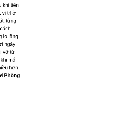
 khi tiến
vị trí ở
át, từng
 cách
g lo lắng
ới ngày
ị vỡ tử
 khi mổ
hiều hơn.
ởi Phòng