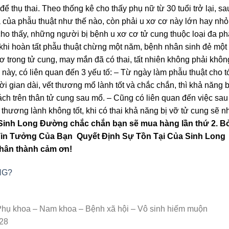
để thụ thai. Theo thống kê cho thấy phụ nữ từ 30 tuổi trở lại, sau
ả của phẫu thuật như thế nào, còn phải u xơ cơ này lớn hay nhỏ, 
ho thấy, những người bị bệnh u xơ cơ tử cung thuộc loại đa ph
 khi hoàn tất phẫu thuật chừng một năm, bệnh nhân sinh đẻ một
ơ trong tử cung, may mắn đã có thai, tất nhiên không phải khôn
 này, có liên quan đến 3 yếu tố: – Từ ngày làm phẫu thuật cho t
i gian dài, vết thương mổ lành tốt và chắc chắn, thì khả năng b
 tách trên thân tử cung sau mổ. – Cũng có liên quan đến việc sau
 thương lành không tốt, khi có thai khả năng bị vỡ tử cung sẽ n
Sinh Long Đường chắc chắn bạn sẽ mua hàng lần thứ 2. B
Tin Tưởng Của Bạn Quyết Định Sự Tồn Tại Của Sinh Long
hân thành cảm ơn!
ÔNG?
 Phụ khoa – Nam khoa – Bệnh xã hội – Vô sinh hiếm muộn
628