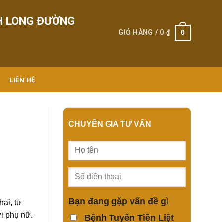
H LONG ĐƯỜNG
0
GIỎ HÀNG /
0
₫
LIÊN HỆ
CHUYÊN GIA TƯ VẤN
Bạn đang gặp vấn đề gì
hai, tử
ời phụ nữ.
Bệnh Tuyến Tiền Liệt