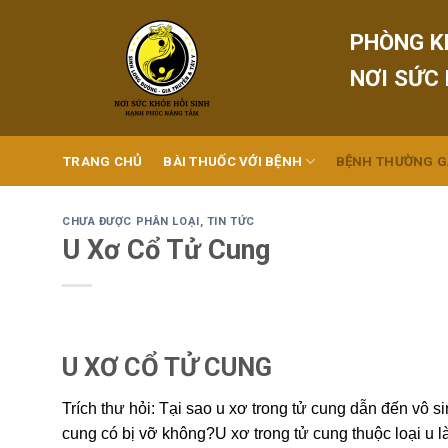
Skip
to
PHÒNG K
content
NƠI SỨC
TRANG CHỦ
BÀI THUỐC VỚI BỆNH
BỆNH THƯỜNG 
CHƯA ĐƯỢC PHÂN LOẠI
,
TIN TỨC
U Xơ Cổ Tử Cung
U XƠ CỔ TỬ CUNG
Trích thư hỏi: Tại sao u xơ trong tử cung dẫn đến vô si
cung có bị vỡ không?U xơ trong tử cung thuộc loại u l