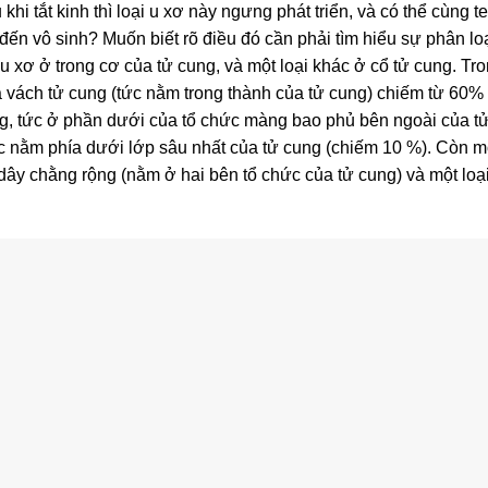
hi tắt kinh thì loại u xơ này ngưng phát triển, và có thể cùng t
 đến vô sinh? Muốn biết rõ điều đó cần phải tìm hiểu sự phân lo
ại u xơ ở trong cơ của tử cung, và một loại khác ở cổ tử cung. Tr
ủa vách tử cung (tức nằm trong thành của tử cung) chiếm từ 60%
g, tức ở phần dưới của tổ chức màng bao phủ bên ngoài của t
 nằm phía dưới lớp sâu nhất của tử cung (chiếm 10 %). Còn mộ
xơ dây chằng rộng (nằm ở hai bên tổ chức của tử cung) và một loạ