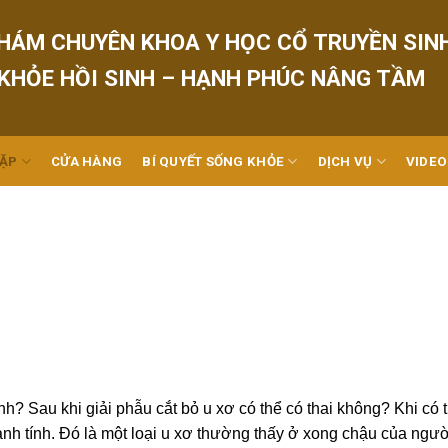
HÁM CHUYÊN KHOA Y HỌC CỔ TRUYỀN SIN
 KHỎE HỒI SINH – HẠNH PHÚC NÂNG TẦM
GẶP
CỬA HÀNG
BÍ QUYẾT SỐNG KHỎE
DỊCH VỤ
VIDEO
nh? Sau khi giải phẫu cắt bỏ u xơ có thể có thai không? Khi có t
ành tính. Đó là một loại u xơ thường thấy ở xong chậu của ngư