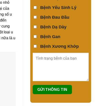
eo nhỏ
Bệnh Yếu Sinh Lý
ại của
ong số u
Bệnh Đau Đầu
 đến
ử cung
Bệnh Dạ Dày
t loại u
Bệnh Gan
i nữa là u
Bệnh Xương Khớp