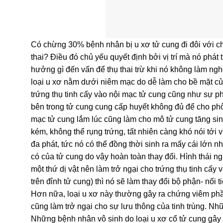
Có chừng 30% bệnh nhân bị u xơ tử cung đi đôi với c
thai? Điều đó chủ yếu quyết định bởi vị trí mà nó phá
hưởng gì đến vấn để thụ thai trừ khi nó không làm ngh
loại u xơ nằm dưới niêm mạc do dễ làm cho bề mặt củ
trứng thụ tinh cấy vào nội mạc tử cung cũng như sự phá
bên trong tử cung cung cấp huyết không đủ để cho phôi
mạc tử cung lắm lúc cũng làm cho mô tử cung tăng sin
kém, không thể rụng trứng, tất nhiên càng khó nói tới 
đa phát, tức nó có thể đồng thời sinh ra mấy cái lớn 
có của tử cung do vậy hoàn toàn thay đổi. Hình thái ng
một thứ dị vật nên làm trở ngại cho trứng thụ tinh cấy 
trên đỉnh tử cung) thì nó sẽ làm thay đổi bộ phận- nối 
Hơn nữa, loại u xơ này thường gây ra chứng viêm phần
cũng làm trở ngại cho sự lưu thông của tinh trùng. Nh
Những bệnh nhân vô sinh do loại u xơ cổ tử cung gây r