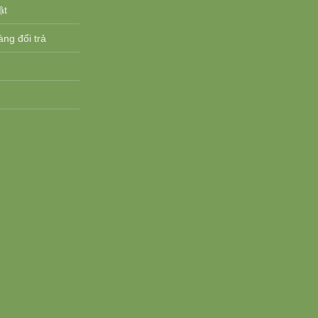
ật
ng đổi trả