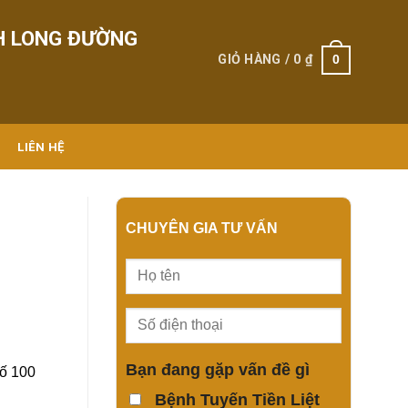
H LONG ĐƯỜNG
0
GIỎ HÀNG /
0
₫
LIÊN HỆ
CHUYÊN GIA TƯ VẤN
Bạn đang gặp vấn đề gì
số 100
Bệnh Tuyến Tiền Liệt