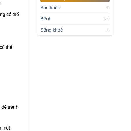
.
Bài thuốc
(6)
ồng có thể
Bệnh
(24)
Sống khoẻ
(1)
có thể
 để tránh
g một