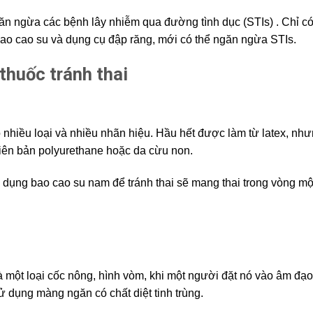
găn ngừa các bệnh lây nhiễm qua đường tình dục (STIs) . Chỉ c
o cao su và dụng cụ đập răng, mới có thể ngăn ngừa STIs.
thuốc tránh thai
nhiều loại và nhiều nhãn hiệu. Hầu hết được làm từ latex, nh
hiên bản polyurethane hoặc da cừu non.
 dụng bao cao su nam để tránh thai sẽ mang thai trong vòng mộ
 một loại cốc nông, hình vòm, khi một người đặt nó vào âm đạo
ử dụng màng ngăn có chất diệt tinh trùng.