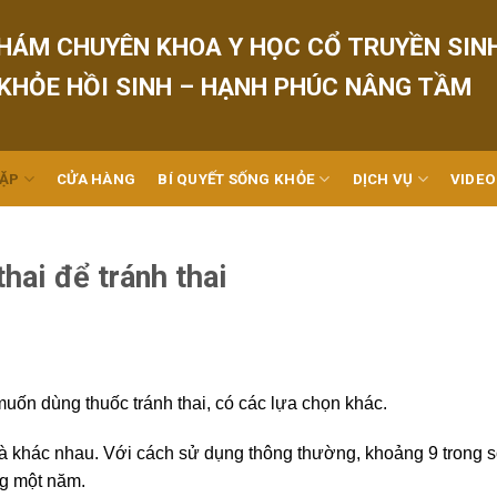
HÁM CHUYÊN KHOA Y HỌC CỔ TRUYỀN SIN
 KHỎE HỒI SINH – HẠNH PHÚC NÂNG TẦM
GẶP
CỬA HÀNG
BÍ QUYẾT SỐNG KHỎE
DỊCH VỤ
VIDEO
hai để tránh thai
ốn dùng thuốc tránh thai, có các lựa chọn khác.
à khác nhau. Với cách sử dụng thông thường, khoảng 9 trong 
ng một năm.