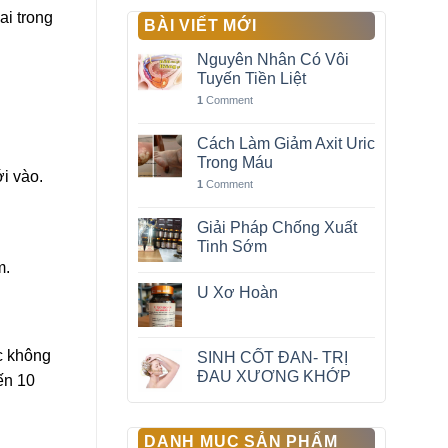
ai trong
BÀI VIẾT MỚI
Nguyên Nhân Có Vôi
Tuyến Tiền Liệt
1
Comment
Cách Làm Giảm Axit Uric
Trong Máu
i vào.
1
Comment
Giải Pháp Chống Xuất
Tinh Sớm
m.
U Xơ Hoàn
ặc không
SINH CỐT ĐAN- TRỊ
ĐAU XƯƠNG KHỚP
đến 10
DANH MỤC SẢN PHẨM