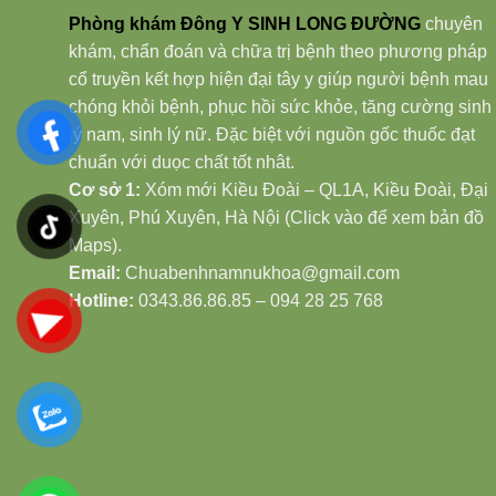
Phòng khám Đông Y SINH LONG ĐƯỜNG
chuyên
khám, chẩn đoán và chữa trị bệnh theo phương pháp
cổ truyền kết hợp hiện đại tây y giúp người bệnh mau
chóng khỏi bệnh, phục hồi sức khỏe, tăng cường sinh
lý nam, sinh lý nữ. Đặc biệt với nguồn gốc thuốc đạt
chuẩn với duọc chất tốt nhât.
Cơ sở 1:
Xóm mới Kiều Đoài – QL1A, Kiều Đoài, Đại
Xuyên, Phú Xuyên, Hà Nội (Click vào để xem bản đồ
Maps).
Email:
Chuabenhnamnukhoa@gmail.com
Hotline:
0343.86.86.85 – 094 28 25 768