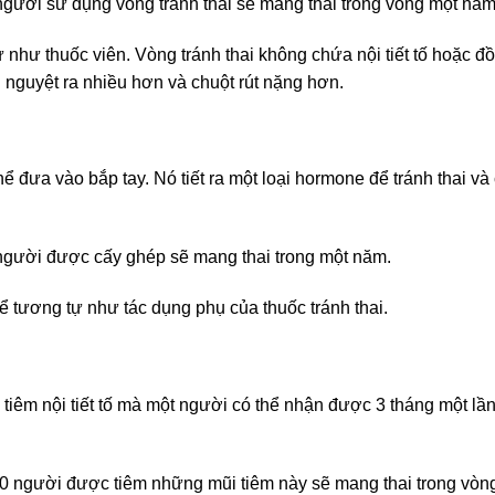
người sử dụng vòng tránh thai sẽ mang thai trong vòng một năm
tự như thuốc viên. Vòng tránh thai không chứa nội tiết tố hoặc đ
 nguyệt ra nhiều hơn và chuột rút nặng hơn.
ể đưa vào bắp tay. Nó tiết ra một loại hormone để tránh thai và 
người được cấy ghép sẽ mang thai trong một năm.
hể tương tự như tác dụng phụ của thuốc tránh thai.
 tiêm nội tiết tố mà một người có thể nhận được 3 tháng một lần
0 người được tiêm những mũi tiêm này sẽ mang thai trong vòn