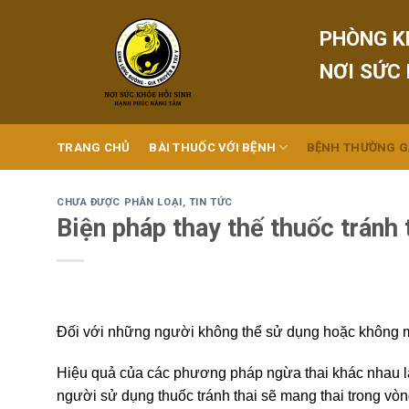
Skip
to
PHÒNG K
content
NƠI SỨC
TRANG CHỦ
BÀI THUỐC VỚI BỆNH
BỆNH THƯỜNG 
CHƯA ĐƯỢC PHÂN LOẠI
,
TIN TỨC
Biện pháp thay thế thuốc tránh t
Đối với những người không thể sử dụng hoặc không mu
Hiệu quả của các phương pháp ngừa thai khác nhau l
người sử dụng thuốc tránh thai sẽ mang thai trong vò