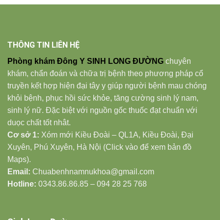
THÔNG TIN LIÊN HỆ
Phòng khám Đông Y SINH LONG ĐƯỜNG
chuyên
khám, chẩn đoán và chữa trị bệnh theo phương pháp cổ
truyền kết hợp hiện đại tây y giúp người bệnh mau chóng
khỏi bệnh, phục hồi sức khỏe, tăng cường sinh lý nam,
sinh lý nữ. Đặc biệt với nguồn gốc thuốc đạt chuẩn với
duọc chất tốt nhât.
Cơ sở 1:
Xóm mới Kiều Đoài – QL1A, Kiều Đoài, Đại
Xuyên, Phú Xuyên, Hà Nội (Click vào để xem bản đồ
Maps).
Email:
Chuabenhnamnukhoa@gmail.com
Hotline:
0343.86.86.85 – 094 28 25 768