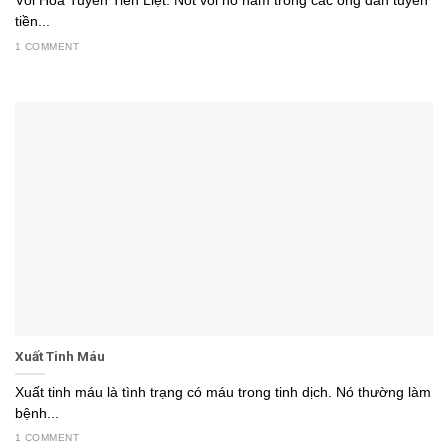
Vôi Hóa Tuyến Tiền Liệt: Nốt vôi nó nằm trong các ống dẫn tuyến
tiền...
1 COMMENT
Xuất Tinh Máu
Xuất tinh máu là tình trạng có máu trong tinh dịch. Nó thường làm
bệnh...
1 COMMENT