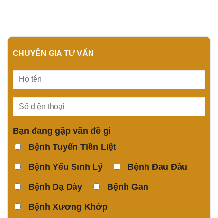
CHUYÊN GIA TƯ VẤN
Bạn đang gặp vấn đề gì
Bệnh Tuyến Tiền Liệt
Bệnh Yếu Sinh Lý
Bệnh Đau Đầu
Bệnh Dạ Dày
Bệnh Gan
Bệnh Xương Khớp