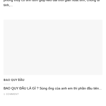
phong thủy cố tinh đơn giúp kéo dài thời gian xuât tinh, chống di
tinh,...
BAO QUY ĐẦU
BAO QUY ĐẦU LÀ GÌ ? Súng ống của anh em thì phần đầu tiên...
1 COMMENT