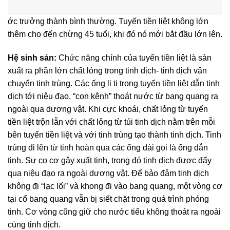
ớc trưởng thành bình thường. Tuyến tiền liệt không lớn
thêm cho đến chừng 45 tuổi, khi đó nó mới bắt đầu lớn lên.
Hệ sinh sản:
Chức năng chính của tuyến tiền liệt là sản
xuất ra phần lớn chất lỏng trong tinh dịch- tinh dịch vận
chuyển tinh trùng. Các ống li ti trong tuyến tiền liệt dẫn tinh
dịch tới niệu đạo, “con kênh” thoát nước từ bang quang ra
ngoài qua dương vật. Khi cực khoái, chất lỏng từ tuyến
tiền liệt trộn lẫn với chất lỏng từ túi tinh dịch nằm trên mỗi
bên tuyến tiền liệt và với tinh trùng tạo thành tinh dịch. Tinh
trùng đi lên từ tinh hoàn qua các ống dài gọi là ống dẫn
tinh. Sự co cơ gây xuất tinh, trong đó tinh dịch được đẩy
qua niệu đạo ra ngoài dương vật. Để bảo đảm tinh dịch
không đi “lạc lối” và khong đi vào bang quang, một vòng cơ
tại cổ bang quang vẫn bị siết chặt trong quá trình phóng
tinh. Cơ vòng cũng giữ cho nước tiểu không thoát ra ngoài
cùng tinh dịch.