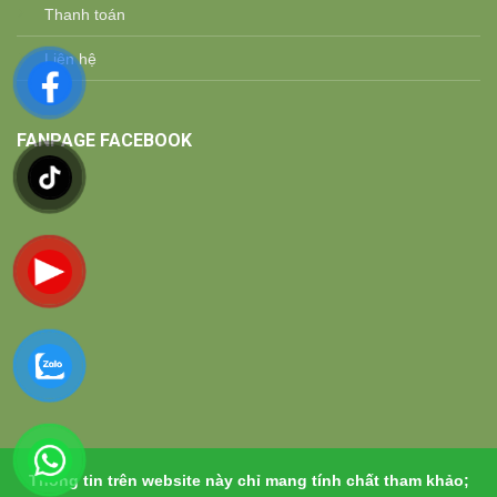
Thanh toán
Liên hệ
FANPAGE FACEBOOK
Thông tin trên website này chỉ mang tính chất tham khảo;