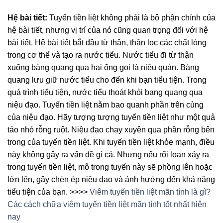
Hệ bài tiết:
Tuyến tiền liệt không phải là bộ phận chính của
hệ bài tiết, nhưng vị trí của nó cũng quan trọng đối với hệ
bài tiết. Hệ bài tiết bắt đầu từ thận, thận lọc các chất lỏng
trong cơ thể và tạo ra nước tiểu. Nước tiểu đi từ thận
xuống bàng quang qua hai ống gọi là niệu quản. Bàng
quang lưu giữ nước tiểu cho đến khi bạn tiểu tiện. Trong
quá trình tiểu tiện, nước tiểu thoát khỏi bang quang qua
niệu đạo. Tuyến tiền liệt nằm bao quanh phần trên cùng
của niệu đạo. Hãy tượng tượng tuyến tiền liệt như một quả
táo nhỏ rỗng ruột. Niệu đạo chạy xuyên qua phần rỗng bên
trong của tuyến tiền liệt. Khi tuyến tiền liệt khỏe mạnh, điều
này không gây ra vấn đề gì cả. Nhưng nếu rối loạn xảy ra
trong tuyến tiền liệt, mô trong tuyến này sẽ phồng lên hoặc
lớn lên, gây chèn ép niệu đạo và ảnh hưởng đến khả năng
tiểu tiện của bạn. >>>>
Viêm tuyến tiền liệt mãn tính là gì?
Các cách chữa viêm tuyến tiền liệt mãn tính tốt nhất hiện
nay