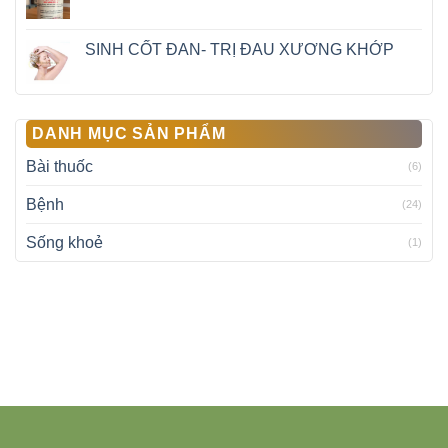
SINH CỐT ĐAN- TRỊ ĐAU XƯƠNG KHỚP
DANH MỤC SẢN PHẨM
Bài thuốc
(6)
Bệnh
(24)
Sống khoẻ
(1)