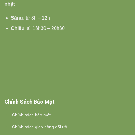
nhật
Sáng:
từ 8h – 12h
Chiều
: từ 13h30 – 20h30
Chính Sách Bảo Mật
Chính sách bảo mật
Chính sách giao hàng đổi trả