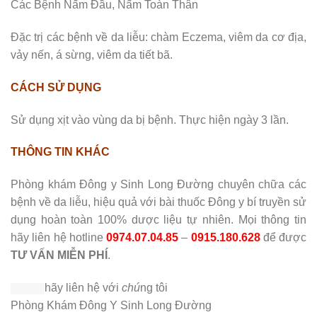
Các Bệnh Nấm Đầu, Nấm Toàn Thân
Đặc trị các bệnh về da liễu: chàm Eczema, viêm da cơ địa,
vảy nến, á sừng, viêm da tiết bã.
CÁCH SỬ DỤNG
Sử dụng xịt vào vùng da bị bệnh. Thực hiện ngày 3 lần.
THÔNG TIN KHÁC
Phòng khám Đông y Sinh Long Đường chuyên chữa các
bệnh về da liễu, hiệu quả với bài thuốc Đông y bí truyền sử
dụng hoàn toàn 100% dược liệu tự nhiên. Mọi thông tin
hãy liên hệ hotline
0974.07.04.85
–
0915.180.628
để được
TƯ VẤN MIỄN PHÍ
.
hãy liên hệ với
chú
ng tôi
Phòng Khám Đông Y Sinh Long Đường