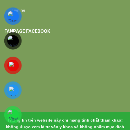
Liên hệ
FANPAGE FACEBOOK
Thông tin trên website này chỉ mang tính chất tham khảo;
không được xem là tư vấn y khoa và không nhằm mục đích