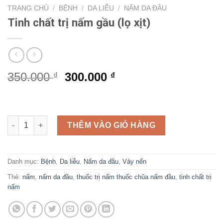
TRANG CHỦ
/
BỆNH
/
DA LIỄU
/
NẤM DA ĐẦU
Tinh chất trị nấm gầu (lọ xịt)
Giá
Giá
350.000
300.000
₫
₫
gốc
hiện
là:
tại
350.000 ₫.
là:
Tinh chất trị nấm gầu (lọ xịt) số lượng
300.000 ₫.
THÊM VÀO GIỎ HÀNG
Danh mục:
Bệnh
,
Da liễu
,
Nấm da đầu
,
Vảy nến
Thẻ:
nấm
,
nấm da đầu
,
thuốc trị nấm thuốc chũa nấm đầu
,
tinh chất trị
nấm