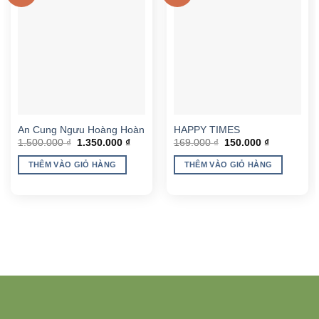
An Cung Ngưu Hoàng Hoàn
HAPPY TIMES
Giá
Giá
Giá
Giá
1.500.000
₫
1.350.000
₫
169.000
₫
150.000
₫
gốc
hiện
gốc
hiện
là:
tại
là:
tại
THÊM VÀO GIỎ HÀNG
THÊM VÀO GIỎ HÀNG
1.500.000 ₫.
là:
169.000 ₫.
là:
1.350.000 ₫.
150.000 ₫.