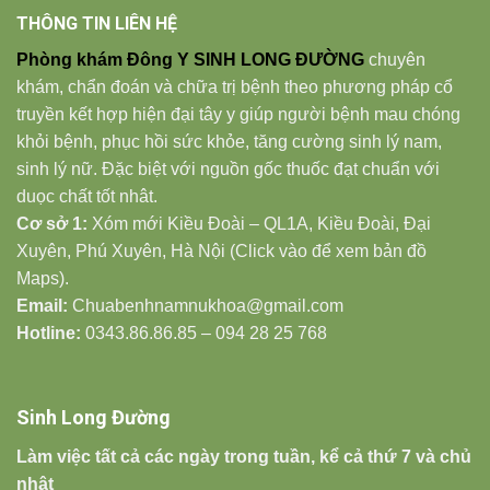
THÔNG TIN LIÊN HỆ
Phòng khám Đông Y SINH LONG ĐƯỜNG
chuyên
khám, chẩn đoán và chữa trị bệnh theo phương pháp cổ
truyền kết hợp hiện đại tây y giúp người bệnh mau chóng
khỏi bệnh, phục hồi sức khỏe, tăng cường sinh lý nam,
sinh lý nữ. Đặc biệt với nguồn gốc thuốc đạt chuẩn với
duọc chất tốt nhât.
Cơ sở 1:
Xóm mới Kiều Đoài – QL1A, Kiều Đoài, Đại
Xuyên, Phú Xuyên, Hà Nội (Click vào để xem bản đồ
Maps).
Email:
Chuabenhnamnukhoa@gmail.com
Hotline:
0343.86.86.85 – 094 28 25 768
Sinh Long Đường
Làm việc tất cả các ngày trong tuần, kể cả thứ 7 và chủ
nhật