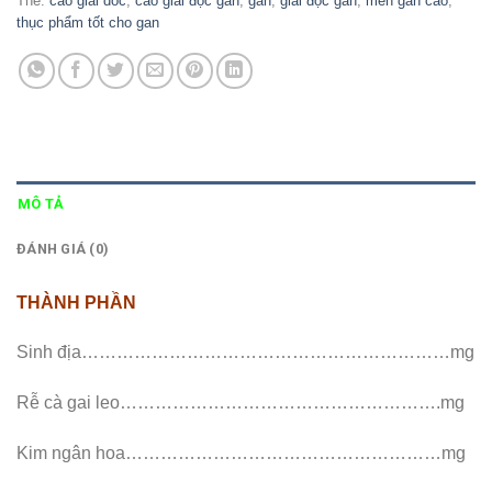
Thẻ:
cao giai doc
,
cao giải độc gan
,
gan
,
giải độc gan
,
men gan cao
,
thục phẩm tốt cho gan
MÔ TẢ
ĐÁNH GIÁ (0)
THÀNH PHẦN
Sinh địa………………………………………………………mg
Rễ cà gai leo……………………………………………….mg
Kim ngân hoa………………………………………………mg