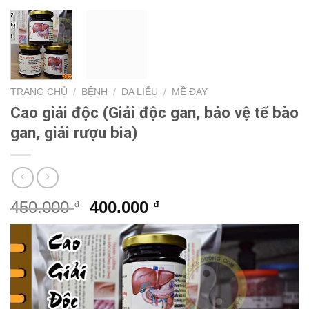
TRANG CHỦ
/
BỆNH
/
DA LIỄU
/
MỀ ĐAY
Cao giải độc (Giải độc gan, bảo vệ tế bào
gan, giải rượu bia)
Giá
Giá
450.000
400.000
₫
₫
gốc
hiện
là:
tại
450.000 ₫.
là:
400.000 ₫.