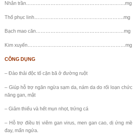
Nhân trần…………………………………………………….mg
Thổ phục linh……………………………………………….mg
Bạch mao căn………………………………………………mg
Kim xuyến……………………………………………………mg
CÔNG DỤNG
– Đào thải độc tố cặn bã ở đường ruột
– Giúp hỗ trợ ngăn ngừa sạm da, nám da do rối loạn chức
năng gan, mật
– Giảm thiểu và hết mụn nhọt, trứng cá
– Hỗ trợ điều trị viêm gan virus, men gan cao, dị ứng mề
đay, mẩn ngứa.