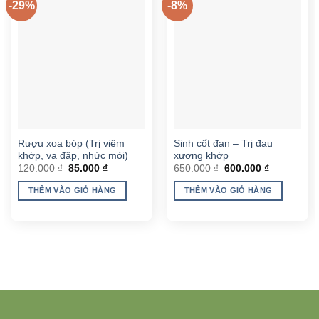
-29%
-8%
Rượu xoa bóp (Trị viêm
Sinh cốt đan – Trị đau
khớp, va đập, nhức mỏi)
xương khớp
Giá
Giá
Giá
Giá
120.000
₫
85.000
₫
650.000
₫
600.000
₫
gốc
hiện
gốc
hiện
là:
tại
là:
tại
THÊM VÀO GIỎ HÀNG
THÊM VÀO GIỎ HÀNG
120.000 ₫.
là:
650.000 ₫.
là:
85.000 ₫.
600.000 ₫.