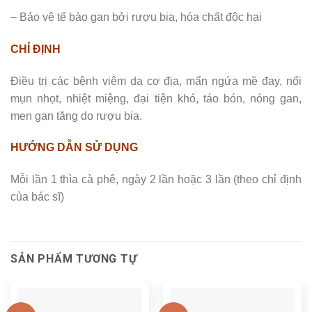
– Bảo vệ tế bào gan bởi rượu bia, hóa chất độc hại
CHỈ ĐỊNH
Điều trị các bệnh viêm da cơ địa, mẩn ngứa mề đay, nổi
mụn nhọt, nhiệt miệng, đại tiện khó, táo bón, nóng gan,
men gan tăng do rượu bia.
HƯỚNG DẪN SỬ DỤNG
Mỗi lần 1 thìa cà phê, ngày 2 lần hoặc 3 lần (theo chỉ định
của bác sĩ)
SẢN PHẨM TƯƠNG TỰ