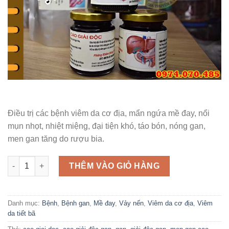
Điều trị các bệnh viêm da cơ địa, mẩn ngứa mề đay, nổi
mụn nhọt, nhiệt miệng, đại tiện khó, táo bón, nóng gan,
men gan tăng do rượu bia.
Cao giải độc (Giải độc gan, bảo vệ tế bào gan, giải rượu bia) s
THÊM VÀO GIỎ HÀNG
Danh mục:
Bệnh
,
Bệnh gan
,
Mề đay
,
Vảy nến
,
Viêm da cơ địa
,
Viêm
da tiết bã