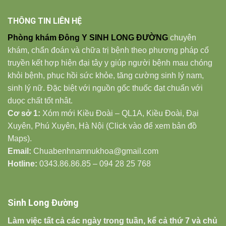
THÔNG TIN LIÊN HỆ
Phòng khám Đông Y SINH LONG ĐƯỜNG
chuyên
khám, chẩn đoán và chữa trị bệnh theo phương pháp cổ
truyền kết hợp hiện đại tây y giúp người bệnh mau chóng
khỏi bệnh, phục hồi sức khỏe, tăng cường sinh lý nam,
sinh lý nữ. Đặc biệt với nguồn gốc thuốc đạt chuẩn với
duọc chất tốt nhât.
Cơ sở 1:
Xóm mới Kiều Đoài – QL1A, Kiều Đoài, Đại
Xuyên, Phú Xuyên, Hà Nội (Click vào để xem bản đồ
Maps).
Email:
Chuabenhnamnukhoa@gmail.com
Hotline:
0343.86.86.85 – 094 28 25 768
Sinh Long Đường
Làm việc tất cả các ngày trong tuần, kể cả thứ 7 và chủ