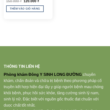
Giá
Giá
150.000
₫
120.000
₫
gốc
hiện
là:
tại
THÊM VÀO GIỎ HÀNG
150.000 ₫.
là:
120.000 ₫.
THÔNG TIN LIÊN HỆ
Phòng khám Đông Y SINH LONG ĐƯỜNG
chuyên
khám, chẩn đoán và chữa trị bệnh theo phương pháp cổ
truyền kết hợp hiện đại tây y giúp người bệnh mau chóng
khỏi bệnh, phục hồi sức khỏe, tăng cường sinh lý nam,
sinh lý nữ. Đặc biệt với nguồn gốc thuốc đạt chuẩn với
duọc chất tốt nhât.