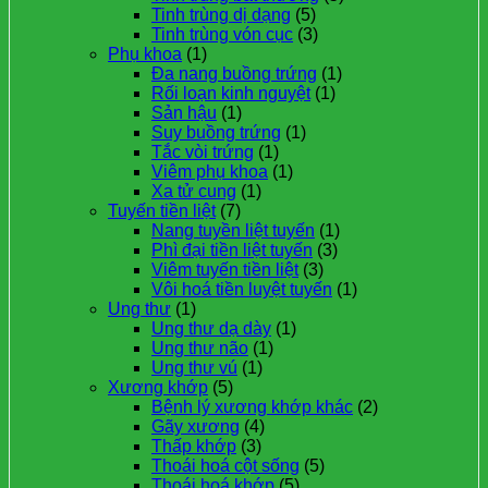
Tinh trùng dị dạng
(5)
Tinh trùng vón cục
(3)
Phụ khoa
(1)
Đa nang buồng trứng
(1)
Rối loạn kinh nguyệt
(1)
Sản hậu
(1)
Suy buồng trứng
(1)
Tắc vòi trứng
(1)
Viêm phụ khoa
(1)
Xa tử cung
(1)
Tuyến tiền liệt
(7)
Nang tuyền liệt tuyến
(1)
Phì đại tiền liệt tuyến
(3)
Viêm tuyến tiền liệt
(3)
Vôi hoá tiền luyệt tuyến
(1)
Ung thư
(1)
Ung thư dạ dày
(1)
Ung thư não
(1)
Ung thư vú
(1)
Xương khớp
(5)
Bệnh lý xương khớp khác
(2)
Gãy xương
(4)
Thấp khớp
(3)
Thoái hoá cột sống
(5)
Thoái hoá khớp
(5)