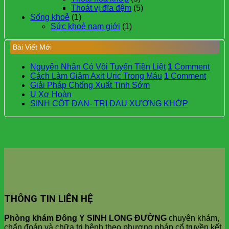
Thoát vị đĩa đệm
(5)
Sống khoẻ
(1)
Sức khoẻ nam giới
(1)
Bài Viết Mới
Nguyên Nhân Có Vôi Tuyến Tiền Liệt
1
Comment
Cách Làm Giảm Axit Uric Trong Máu
1
Comment
Giải Pháp Chống Xuất Tinh Sớm
U Xơ Hoàn
SINH CỐT ĐAN- TRỊ ĐAU XƯƠNG KHỚP
THÔNG TIN LIÊN HỆ
Phòng khám Đông Y SINH LONG ĐƯỜNG
chuyên khám,
chẩn đoán và chữa trị bệnh theo phương pháp cổ truyền kết