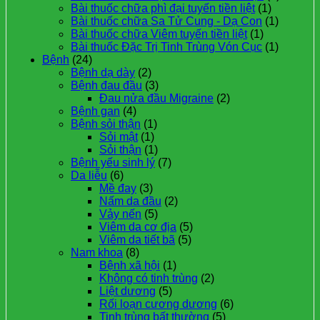
Bài thuốc chữa phì đại tuyến tiền liệt
(1)
Bài thuốc chữa Sa Tử Cung - Dạ Con
(1)
Bài thuốc chữa Viêm tuyến tiền liệt
(1)
Bài thuốc Đặc Trị Tinh Trùng Vón Cục
(1)
Bệnh
(24)
Bệnh dạ dày
(2)
Bệnh đau đầu
(3)
Đau nửa đầu Migraine
(2)
Bệnh gan
(4)
Bệnh sỏi thận
(1)
Sỏi mật
(1)
Sỏi thận
(1)
Bệnh yếu sinh lý
(7)
Da liễu
(6)
Mề đay
(3)
Nấm da đầu
(2)
Vảy nến
(5)
Viêm da cơ địa
(5)
Viêm da tiết bã
(5)
Nam khoa
(8)
Bệnh xã hội
(1)
Không có tinh trùng
(2)
Liệt dương
(5)
Rối loạn cương dương
(6)
Tinh trùng bất thường
(5)