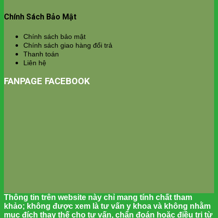
Chính Sách Bảo Mật
Chính sách bảo mật
Chính sách giao hàng đổi trả
Thanh toán
Liên hệ
FANPAGE FACEBOOK
Thông tin trên website này chỉ mang tính chất tham
khảo; không được xem là tư vấn y khoa và không nhằm
mục đích thay thế cho tư vấn, chẩn đoán hoặc điều trị từ