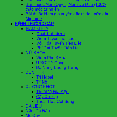
Bài Thuốc Nam Quý trị Nấm Da Đầu (100%
thảo mộc tự nhiên)
Bài thuốc Nam gia truyền đặc trị đau nửa đầu
Migraine
BỆNH THƯỜNG GẶP
NAM KHOA
Xuất Tinh Sớm
Viêm Tuyến Tiền Liệt
Vôi Hóa Tuyến Tiền Liệt
Phì Đại Tuyến Tiền Liệt
NỮ KHOA
Viêm Phụ KHoa
U XƠ Tử Cung
Đa Nang Buồng Trứng
BỆNH TRĨ
Trĩ Ngoại
Trĩ Nội
XƯƠNG KHỚP
Thoát Vị Đĩa Đệm
Gãy Xương
Thoái Hóa Cột Sống
DA LIỄU
Nấm Da Đầu
Mề Đay