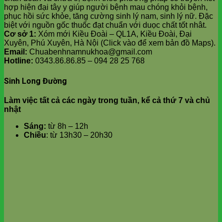
hợp hiện đại tây y giúp người bệnh mau chóng khỏi bệnh,
phục hồi sức khỏe, tăng cường sinh lý nam, sinh lý nữ. Đặc
biệt với nguồn gốc thuốc đạt chuẩn với duọc chất tốt nhât.
Cơ sở 1:
Xóm mới Kiều Đoài – QL1A, Kiều Đoài, Đại
Xuyên, Phú Xuyên, Hà Nội (Click vào để xem bản đồ Maps).
Email:
Chuabenhnamnukhoa@gmail.com
Hotline:
0343.86.86.85 – 094 28 25 768
Sinh Long Đường
Làm việc tất cả các ngày trong tuần, kể cả thứ 7 và chủ
nhật
Sáng:
từ 8h – 12h
Chiều
: từ 13h30 – 20h30