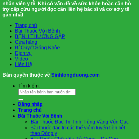
nhân viên y tế. Khi có vấn đề về sức khỏe hoặc cần hỗ
trợ cấp cứu người đọc cần liên hệ bác sĩ và cơ sở y tế
gần nhất
Trang chủ
Bài Thuốc Với Bệnh
BỆNH THƯỜNG GẶP
Cửa hàng
Bí Quyết Sống Khỏe
Dịch vụ
Video
Liên Hệ
Bản quyền thuộc về
Sinhlongduong.com
Tìm kiếm:
Đăng nhập
Trang chủ
Bài Thuốc Với Bệnh
Bài Thuốc Đặc Trị Tinh Trùng Vàng Vón Cục
Bài thuốc đặc trị các thể viêm tuyến tiền liệt
theo Đông y
Bài Thuốc Chữa Sa Tử Cung – Dạ Con