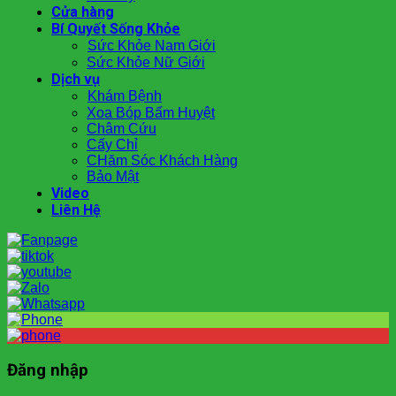
Cửa hàng
Bí Quyết Sống Khỏe
Sức Khỏe Nam Giới
Sức Khỏe Nữ Giới
Dịch vụ
Khám Bệnh
Xoa Bóp Bấm Huyệt
Châm Cứu
Cấy Chỉ
CHăm Sóc Khách Hàng
Bảo Mật
Video
Liên Hệ
Đăng nhập