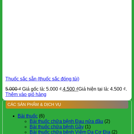
Thuốc sắc sẵn (thuốc sắc đóng túi)
5.000
₫
Giá gốc là: 5.000 ₫.
4.500
₫
Giá hiện tại là: 4.500 ₫.
Thêm vào giỏ hàng
CÁC SẢN PHẨM & DỊCH VỤ
Bài thuốc
(6)
Bài thuốc chữa bệnh Đau nửa đầu
(2)
Bài thuốc chữa bệnh Gầy
(1)
Bài thuốc chữa bệnh Viêm Da Cơ Địa
(2)