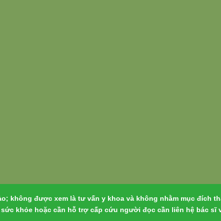
ảo; không được xem là tư vấn y khoa và không nhằm mục đích tha
ề sức khỏe hoặc cần hỗ trợ cấp cứu người đọc cần liên hệ bác sĩ 