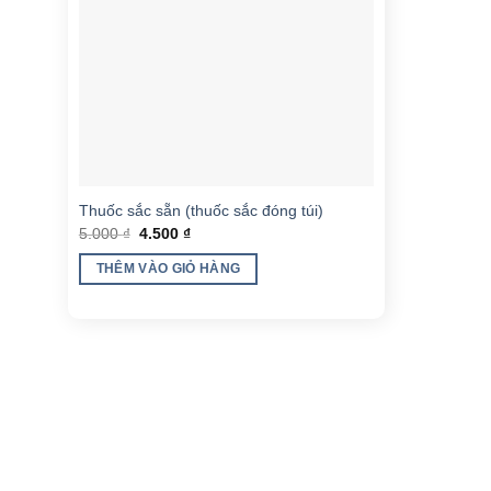
Thuốc sắc sẵn (thuốc sắc đóng túi)
Giá
Giá
5.000
₫
4.500
₫
gốc
hiện
là:
tại
THÊM VÀO GIỎ HÀNG
5.000 ₫.
là:
4.500 ₫.