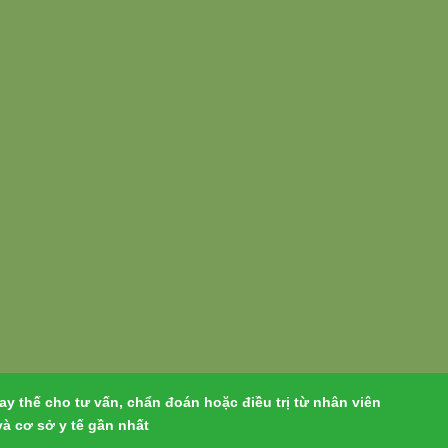
y thế cho tư vấn, chẩn đoán hoặc điều trị từ nhân viên
và cơ sở y tế gần nhất