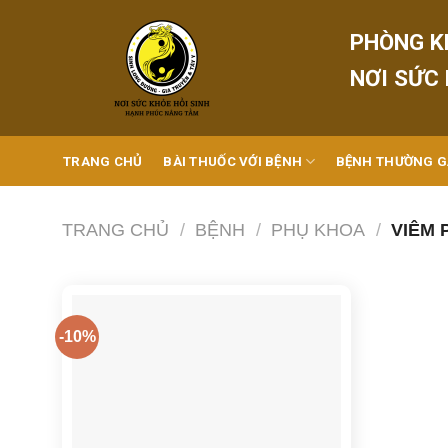
Skip
to
PHÒNG K
content
NƠI SỨC
TRANG CHỦ
BÀI THUỐC VỚI BỆNH
BỆNH THƯỜNG 
TRANG CHỦ
/
BỆNH
/
PHỤ KHOA
/
VIÊM 
-10%