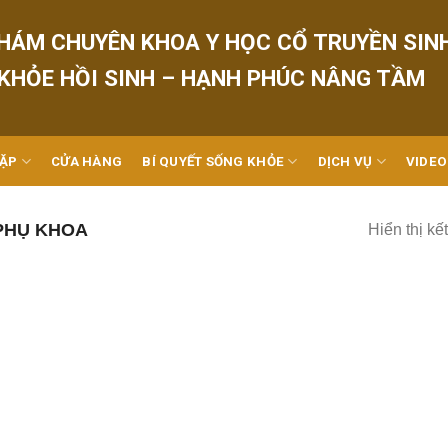
HÁM CHUYÊN KHOA Y HỌC CỔ TRUYỀN SIN
 KHỎE HỒI SINH – HẠNH PHÚC NÂNG TẦM
GẶP
CỬA HÀNG
BÍ QUYẾT SỐNG KHỎE
DỊCH VỤ
VIDEO
PHỤ KHOA
Hiển thị kế