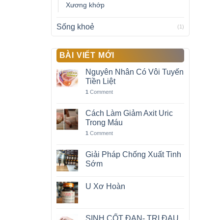
Xương khớp
Sống khoẻ
(1)
BÀI VIẾT MỚI
Nguyên Nhân Có Vôi Tuyến
Tiền Liệt
1
Comment
Cách Làm Giảm Axit Uric
Trong Máu
1
Comment
Giải Pháp Chống Xuất Tinh
Sớm
U Xơ Hoàn
SINH CỐT ĐAN- TRỊ ĐAU