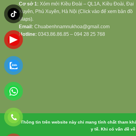
Cơ sở 1:
Xóm mới Kiều Đoài – QL1A, Kiều Đoài, Đại
Xuyên, Phú Xuyên, Hà Nội (Click vào để xem bản đồ
Maps).
Email:
Chuabenhnamnukhoa@gmail.com
Hotline:
0343.86.86.85 – 094 28 25 768
Thông tin trên website này chỉ mang tính chất tham kh
y tế. Khi có vấn đề v