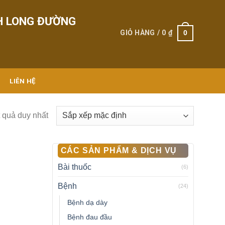
H LONG ĐƯỜNG
0
GIỎ HÀNG /
0
₫
LIÊN HỆ
t quả duy nhất
CÁC SẢN PHẨM & DỊCH VỤ
Bài thuốc
(6)
Bệnh
(24)
Bệnh dạ dày
Bệnh đau đầu