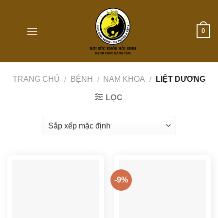
Skip
to
content
0
TRANG CHỦ
/
BỆNH
/
NAM KHOA
/
LIỆT DƯƠNG
LỌC
-9%