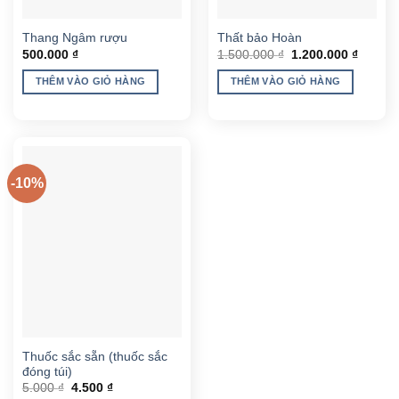
Thang Ngâm rượu
Thất bảo Hoàn
Giá
Giá
500.000
₫
1.500.000
₫
1.200.000
₫
gốc
hiện
là:
tại
THÊM VÀO GIỎ HÀNG
THÊM VÀO GIỎ HÀNG
1.500.000 ₫.
là:
1.200.0
-10%
Thuốc sắc sẵn (thuốc sắc
đóng túi)
Giá
Giá
5.000
₫
4.500
₫
gốc
hiện