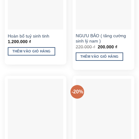
NGƯU BẢO ( tăng cường
Hoàn bổ tuỷ sinh tinh
sinh lý nam )
1.200.000
₫
Giá
Giá
220.000
₫
200.000
₫
gốc
hiện
THÊM VÀO GIỎ HÀNG
là:
tại
THÊM VÀO GIỎ HÀNG
220.000 ₫.
là:
200.000 ₫.
-20%