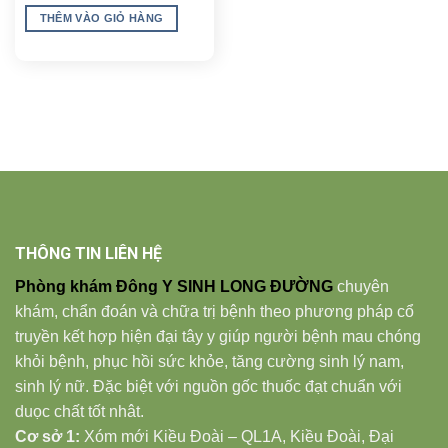
là:
tại
THÊM VÀO GIỎ HÀNG
5.000 ₫.
là:
4.500 ₫.
THÔNG TIN LIÊN HỆ
Phòng khám Đông Y SINH LONG ĐƯỜNG
chuyên
khám, chẩn đoán và chữa trị bệnh theo phương pháp cổ
truyền kết hợp hiện đại tây y giúp người bệnh mau chóng
khỏi bệnh, phục hồi sức khỏe, tăng cường sinh lý nam,
sinh lý nữ. Đặc biệt với nguồn gốc thuốc đạt chuẩn với
duọc chất tốt nhât.
Cơ sở 1:
Xóm mới Kiều Đoài – QL1A, Kiều Đoài, Đại