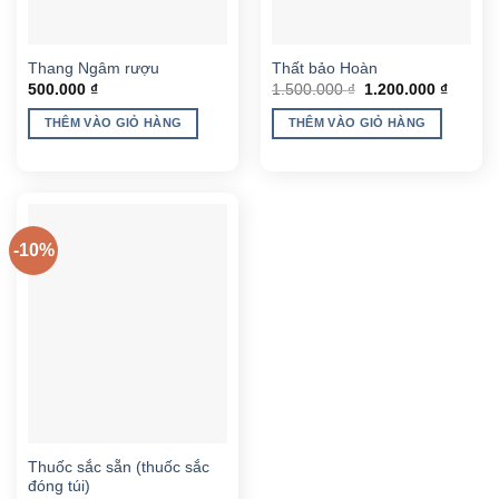
Thang Ngâm rượu
Thất bảo Hoàn
Giá
Giá
500.000
₫
1.500.000
₫
1.200.000
₫
gốc
hiện
là:
tại
THÊM VÀO GIỎ HÀNG
THÊM VÀO GIỎ HÀNG
1.500.000 ₫.
là:
1.200.0
-10%
Thuốc sắc sẵn (thuốc sắc
đóng túi)