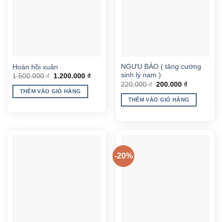
NGƯU BẢO ( tăng cường
Hoàn hồi xuân
sinh lý nam )
Giá
Giá
1.500.000
₫
1.200.000
₫
gốc
hiện
Giá
Giá
220.000
₫
200.000
₫
là:
tại
gốc
hiện
THÊM VÀO GIỎ HÀNG
1.500.000 ₫.
là:
là:
tại
THÊM VÀO GIỎ HÀNG
1.200.000 ₫.
220.000 ₫.
là:
200.000 ₫.
-20%