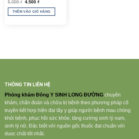
Giá
Giá
5.000
₫
4.500
₫
gốc
hiện
là:
tại
THÊM VÀO GIỎ HÀNG
5.000 ₫.
là:
4.500 ₫.
THÔNG TIN LIÊN HỆ
Phòng khám Đông Y SINH LONG ĐƯỜNG
chuyên
khám, chẩn đoán và chữa trị bệnh theo phương pháp cổ
truyền kết hợp hiện đại tây y giúp người bệnh mau chóng
khỏi bệnh, phục hồi sức khỏe, tăng cường sinh lý nam,
sinh lý nữ. Đặc biệt với nguồn gốc thuốc đạt chuẩn với
duọc chất tốt nhât.