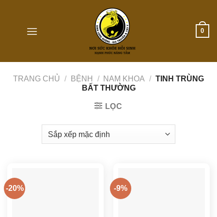
Skip
to
content
0
TRANG CHỦ
/
BỆNH
/
NAM KHOA
/
TINH TRÙNG
BẤT THƯỜNG
LỌC
-20%
-9%