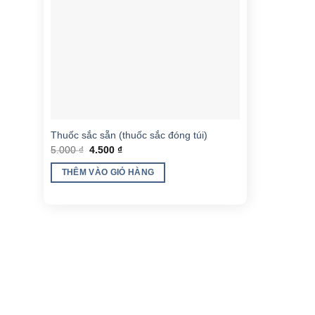
Thuốc sắc sẵn (thuốc sắc đóng túi)
Giá
Giá
5.000
₫
4.500
₫
gốc
hiện
là:
tại
THÊM VÀO GIỎ HÀNG
5.000 ₫.
là:
4.500 ₫.