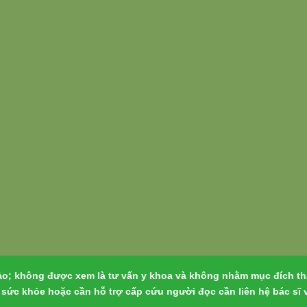
ảo; không được xem là tư vấn y khoa và không nhằm mục đích tha
ề sức khỏe hoặc cần hỗ trợ cấp cứu người đọc cần liên hệ bác sĩ 