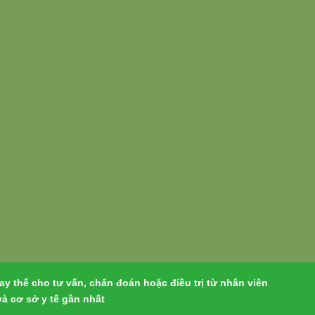
y thế cho tư vấn, chẩn đoán hoặc điều trị từ nhân viên
và cơ sở y tế gần nhất