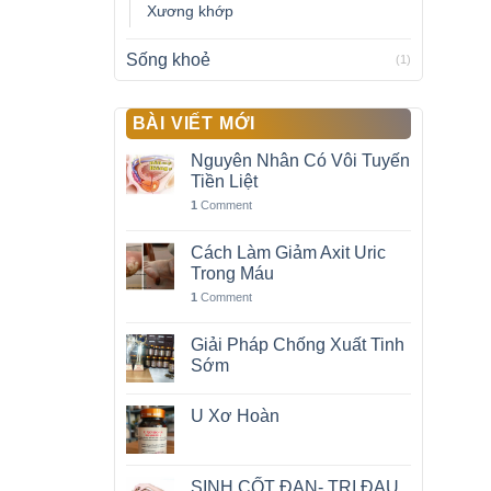
Xương khớp
Sống khoẻ
(1)
BÀI VIẾT MỚI
Nguyên Nhân Có Vôi Tuyến
Tiền Liệt
1
Comment
Cách Làm Giảm Axit Uric
Trong Máu
1
Comment
Giải Pháp Chống Xuất Tinh
Sớm
U Xơ Hoàn
SINH CỐT ĐAN- TRỊ ĐAU