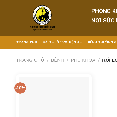
Skip
to
PHÒNG K
content
NƠI SỨC
TRANG CHỦ
BÀI THUỐC VỚI BỆNH
BỆNH THƯỜNG 
TRANG CHỦ
/
BỆNH
/
PHỤ KHOA
/
RỐI L
-10%