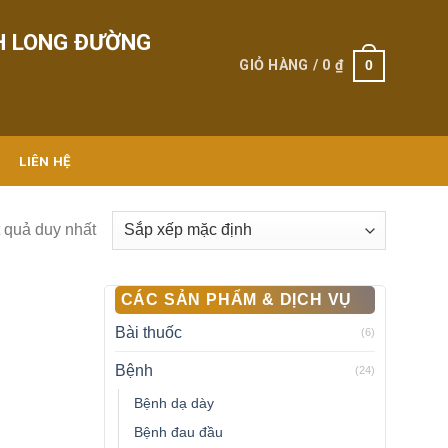
H LONG ĐƯỜNG
0
GIỎ HÀNG /
0
₫
LIÊN HỆ
t quả duy nhất
CÁC SẢN PHẨM & DỊCH VỤ
Bài thuốc
(6)
Bệnh
(24)
Bệnh dạ dày
Bệnh đau đầu