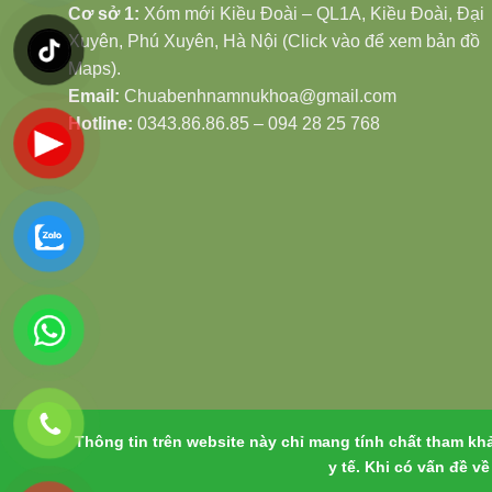
Cơ sở 1:
Xóm mới Kiều Đoài – QL1A, Kiều Đoài, Đại
Xuyên, Phú Xuyên, Hà Nội (Click vào để xem bản đồ
Maps).
Email:
Chuabenhnamnukhoa@gmail.com
Hotline:
0343.86.86.85 – 094 28 25 768
Thông tin trên website này chỉ mang tính chất tham kh
y tế. Khi có vấn đề v