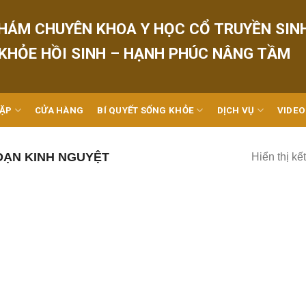
HÁM CHUYÊN KHOA Y HỌC CỔ TRUYỀN SIN
 KHỎE HỒI SINH – HẠNH PHÚC NÂNG TẦM
GẶP
CỬA HÀNG
BÍ QUYẾT SỐNG KHỎE
DỊCH VỤ
VIDEO
OẠN KINH NGUYỆT
Hiển thị kế