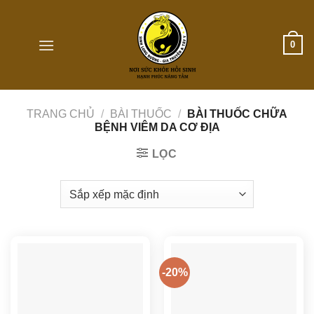
Skip
to
content
0
TRANG CHỦ
/
BÀI THUỐC
/
BÀI THUỐC CHỮA
BỆNH VIÊM DA CƠ ĐỊA
LỌC
-20%