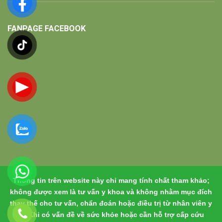
FANPAGE FACEBOOK
Thông tin trên website này chỉ mang tính chất tham khảo;
không được xem là tư vấn y khoa và không nhằm mục đích
thay thế cho tư vấn, chẩn đoán hoặc điều trị từ nhân viên y
tế. Khi có vấn đề về sức khỏe hoặc cần hỗ trợ cấp cứu