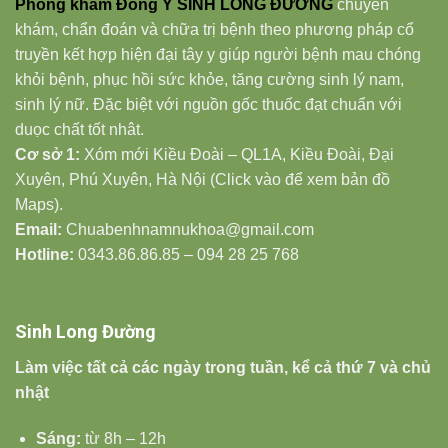
Phòng khám Đông Y SINH LONG ĐƯỜNG
chuyên
khám, chẩn đoán và chữa trị bệnh theo phương pháp cổ
truyền kết hợp hiện đại tây y giúp người bệnh mau chóng
khỏi bệnh, phục hồi sức khỏe, tăng cường sinh lý nam,
sinh lý nữ. Đặc biệt với nguồn gốc thuốc đạt chuẩn với
duọc chất tốt nhât.
Cơ sở 1:
Xóm mới Kiều Đoài – QL1A, Kiều Đoài, Đại
Xuyên, Phú Xuyên, Hà Nội (Click vào để xem bản đồ
Maps).
Email:
Chuabenhnamnukhoa@gmail.com
Hotline:
0343.86.86.85 – 094 28 25 768
Sinh Long Đường
Làm việc tất cả các ngày trong tuần, kể cả thứ 7 và chủ
nhật
Sáng:
từ 8h – 12h