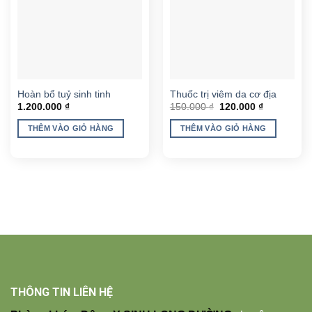
Hoàn bổ tuỷ sinh tinh
Thuốc trị viêm da cơ địa
Giá
Giá
1.200.000
₫
150.000
₫
120.000
₫
gốc
hiện
là:
tại
THÊM VÀO GIỎ HÀNG
THÊM VÀO GIỎ HÀNG
150.000 ₫.
là:
120.000 ₫.
THÔNG TIN LIÊN HỆ