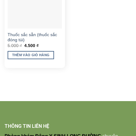
Thuốc sắc sẵn (thuốc sắc
đóng túi)
Giá
Giá
5.000
₫
4.500
₫
gốc
hiện
là:
tại
THÊM VÀO GIỎ HÀNG
5.000 ₫.
là:
4.500 ₫.
THÔNG TIN LIÊN HỆ