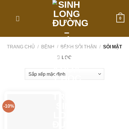
Skip
to
content
0
TRANG CHỦ
/
BỆNH
/
BỆNH SỎI THẬN
/
SỎI MẬT
LỌC
-10%