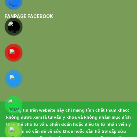
FANPAGE FACEBOOK
Thông tin trên website này chỉ mang tính chất tham khảo;
không được xem là tư vấn y khoa và không nhằm mục đích
thay thế cho tư vấn, chẩn đoán hoặc điều trị từ nhân viên y
tế. Khi có vấn đề về sức khỏe hoặc cần hỗ trợ cấp cứu