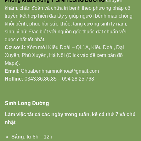
Phòng khám Đông Y SINH LONG ĐƯỜNG
chuyên
khám, chẩn đoán và chữa trị bệnh theo phương pháp cổ
truyền kết hợp hiện đại tây y giúp người bệnh mau chóng
khỏi bệnh, phục hồi sức khỏe, tăng cường sinh lý nam,
sinh lý nữ. Đặc biệt với nguồn gốc thuốc đạt chuẩn với
duọc chất tốt nhât.
Cơ sở 1:
Xóm mới Kiều Đoài – QL1A, Kiều Đoài, Đại
Xuyên, Phú Xuyên, Hà Nội (Click vào để xem bản đồ
Maps).
Email:
Chuabenhnamnukhoa@gmail.com
Hotline:
0343.86.86.85 – 094 28 25 768
Sinh Long Đường
Làm việc tất cả các ngày trong tuần, kể cả thứ 7 và chủ
nhật
Sáng:
từ 8h – 12h