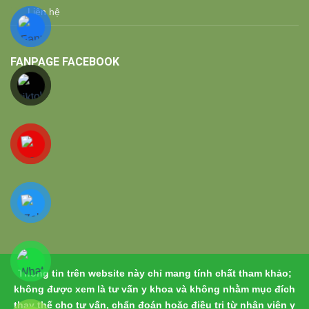
Liên hệ
FANPAGE FACEBOOK
Thông tin trên website này chỉ mang tính chất tham khảo;
không được xem là tư vấn y khoa và không nhằm mục đích
thay thế cho tư vấn, chẩn đoán hoặc điều trị từ nhân viên y