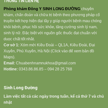
THÔNG TIN LIÊN HỆ
Phòng khám Đông Y SINH LONG ĐƯỜNG
chuyên
khám, chẩn đoán và chữa trị bệnh theo phương pháp cổ
truyền kết hợp hiện đại tây y giúp người bệnh mau chóng
khỏi bệnh, phục hồi sức khỏe, tăng cường sinh lý nam,
sinh lý nữ. Đặc biệt với nguồn gốc thuốc đạt chuẩn với
duọc chất tốt nhât.
Cơ sở 1:
Xóm mới Kiều Đoài – QL1A, Kiều Đoài, Đại
Xuyên, Phú Xuyên, Hà Nội (Click vào để xem bản đồ
Maps).
Email:
Chuabenhnamnukhoa@gmail.com
Hotline:
0343.86.86.85 – 094 28 25 768
Sinh Long Đường
Làm việc tất cả các ngày trong tuần, kể cả thứ 7 và chủ
nhật