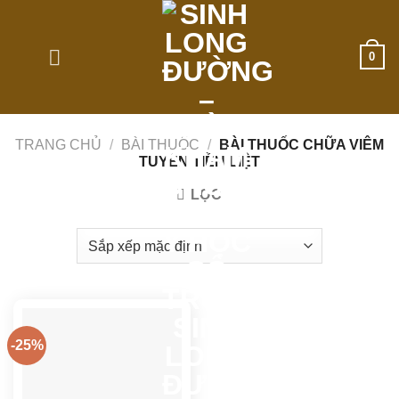
Skip
to
content
0
TRANG CHỦ
/
BÀI THUỐC
/
BÀI THUỐC CHỮA VIÊM
TUYẾN TIỀN LIỆT
LỌC
-25%