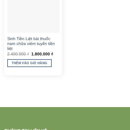
Sinh Tiền Liệt bài thuốc
nam chữa viêm tuyến tiền
liệt
Giá
Giá
2.400.000
₫
1.800.000
₫
gốc
hiện
là:
tại
THÊM VÀO GIỎ HÀNG
2.400.000 ₫.
là:
1.800.000 ₫.