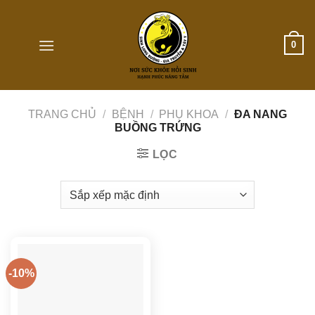
Skip
to
content
0
TRANG CHỦ
/
BỆNH
/
PHỤ KHOA
/
ĐA NANG
BUỒNG TRỨNG
LỌC
-10%