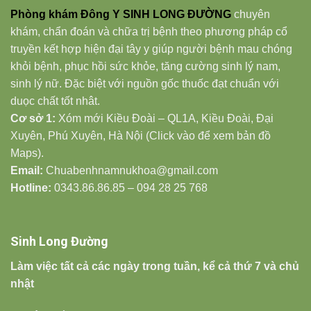
Phòng khám Đông Y SINH LONG ĐƯỜNG
chuyên
khám, chẩn đoán và chữa trị bệnh theo phương pháp cổ
truyền kết hợp hiện đại tây y giúp người bệnh mau chóng
khỏi bệnh, phục hồi sức khỏe, tăng cường sinh lý nam,
sinh lý nữ. Đặc biệt với nguồn gốc thuốc đạt chuẩn với
duọc chất tốt nhât.
Cơ sở 1:
Xóm mới Kiều Đoài – QL1A, Kiều Đoài, Đại
Xuyên, Phú Xuyên, Hà Nội (Click vào để xem bản đồ
Maps).
Email:
Chuabenhnamnukhoa@gmail.com
Hotline:
0343.86.86.85 – 094 28 25 768
Sinh Long Đường
Làm việc tất cả các ngày trong tuần, kể cả thứ 7 và chủ
nhật