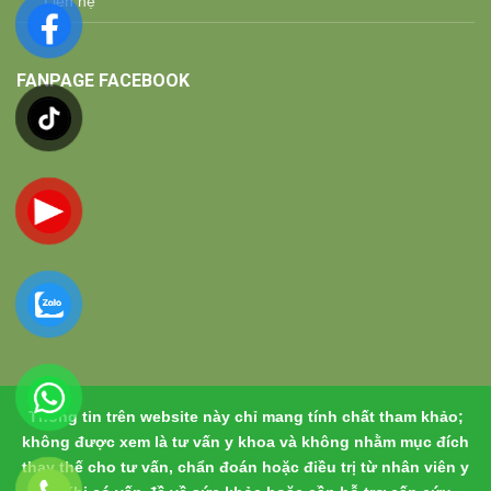
Liên hệ
FANPAGE FACEBOOK
Thông tin trên website này chỉ mang tính chất tham khảo;
không được xem là tư vấn y khoa và không nhằm mục đích
thay thế cho tư vấn, chẩn đoán hoặc điều trị từ nhân viên y