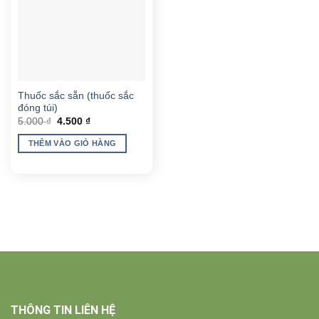
Thuốc sắc sẵn (thuốc sắc
đóng túi)
Giá
Giá
5.000
₫
4.500
₫
gốc
hiện
là:
tại
THÊM VÀO GIỎ HÀNG
5.000 ₫.
là:
4.500 ₫.
THÔNG TIN LIÊN HỆ