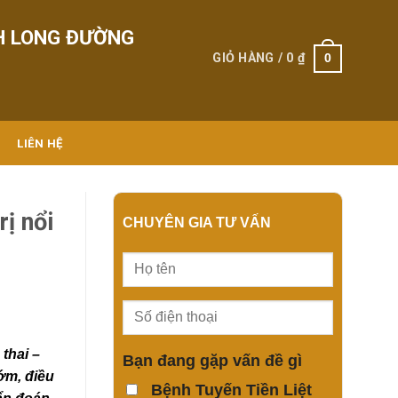
H LONG ĐƯỜNG
0
GIỎ HÀNG /
0
₫
LIÊN HỆ
ị nổi
CHUYÊN GIA TƯ VẤN
 thai –
Bạn đang gặp vấn đề gì
ớm, điều
Bệnh Tuyến Tiền Liệt