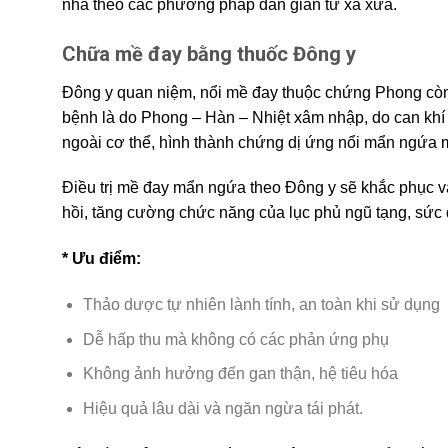
nhà theo các phương pháp dân gian từ xa xưa.
Chữa mề đay bằng thuốc Đông y
Đông y quan niệm, nổi mề đay thuộc chứng Phong cò
bệnh là do Phong – Hàn – Nhiệt xâm nhập, do can khí 
ngoài cơ thể, hình thành chứng dị ứng nổi mẩn ngứa 
Điều trị mề đay mẩn ngứa theo Đông y sẽ khắc phục vấ
hồi, tăng cường chức năng của lục phủ ngũ tạng, sức 
* Ưu điểm:
Thảo dược tự nhiên lành tính, an toàn khi sử dụng
Dễ hấp thu mà không có các phản ứng phụ
Không ảnh hưởng đến gan thận, hệ tiêu hóa
Hiệu quả lâu dài và ngăn ngừa tái phát.