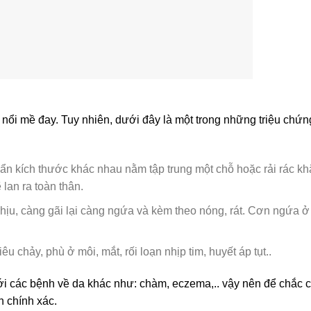
 nổi mề đay. Tuy nhiên, dưới đây là một trong những triệu chứ
mẩn kích thước khác nhau nằm tập trung một chỗ hoặc rải rác k
 lan ra toàn thân.
chịu, càng gãi lại càng ngứa và kèm theo nóng, rát. Cơn ngứa ở
êu chảy, phù ở môi, mắt, rối loạn nhịp tim, huyết áp tụt..
i các bệnh về da khác như: chàm, eczema,.. vậy nên để chắc 
 chính xác.