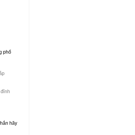
ng phổ
hắp
 đỉnh
chắn hãy