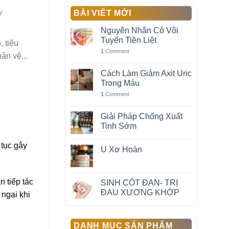
y
BÀI VIẾT MỚI
Nguyên Nhân Có Vôi
Tuyến Tiền Liệt
, tiêu
1
Comment
ản vệ,..
Cách Làm Giảm Axit Uric
Trong Máu
1
Comment
Giải Pháp Chống Xuất
Tinh Sớm
 tục gây
U Xơ Hoàn
 tiếp tác
SINH CỐT ĐAN- TRỊ
ĐAU XƯƠNG KHỚP
 ngại khi
DANH MỤC SẢN PHẨM