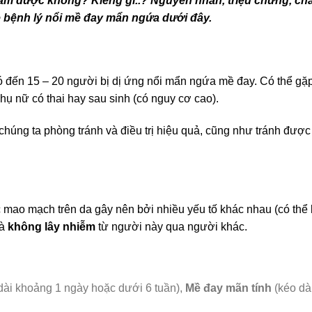
 tắm được không? Kiêng gì..? Nguyên nhân, triệu chứng, c
về bệnh lý nổi mề đay mẩn ngứa dưới đây.
có đến 15 – 20 người bị dị ứng nổi mẩn ngứa mề đay. Có thể gặ
hụ nữ có thai hay sau sinh (có nguy cơ cao).
chúng ta phòng tránh và điều trị hiệu quả, cũng như tránh được
 mao mạch trên da gây nên bởi nhiều yếu tố khác nhau (có thể 
và
không lây nhiễm
từ người này qua người khác.
ài khoảng 1 ngày hoặc dưới 6 tuần),
Mề đay mãn tính
(kéo dài