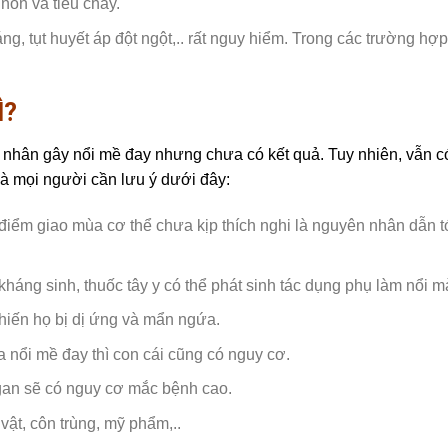
nôn và tiêu chảy.
, tụt huyết áp đột ngột,.. rất nguy hiểm. Trong các trường hợp
Ì?
 nhân gây nổi mề đay nhưng chưa có kết quả. Tuy nhiên, vẫn 
mà mọi người cần lưu ý dưới đây:
i điểm giao mùa cơ thể chưa kịp thích nghi là nguyên nhân dẫn t
 kháng sinh, thuốc tây y có thể phát sinh tác dụng phụ làm nổi m
khiến họ bị dị ứng và mẩn ngứa.
a nổi mề đay thì con cái cũng có nguy cơ.
gan sẽ có nguy cơ mắc bệnh cao.
 vật, côn trùng, mỹ phẩm,..