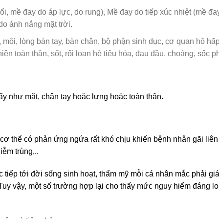
ổi, mề đay do áp lực, do rung),
Mề đay do tiếp xúc nhiệt
(mề đa
do ánh nắng mặt trời
.
, môi, lòng bàn tay, bàn chân, bộ phận sinh dục, cơ quan hô hấp
ện toàn thân, sốt, rối loạn hệ tiêu hóa, đau đầu, choáng, sốc ph
hấy như mặt, chân tay hoặc lưng hoặc toàn thân.
cơ thể có phản ứng ngứa rất khó chịu khiến bệnh nhân gãi liên
iễm trùng,..
iếp tới đời sống sinh hoạt, thẩm mỹ mỗi cá nhân mắc phải gián
Tuy vậy, một số trường hợp lại cho thấy mức nguy hiểm đáng lo