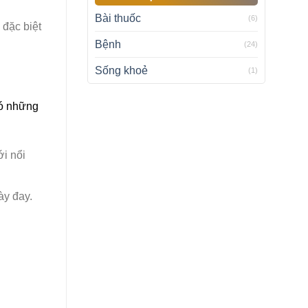
Bài thuốc
(6)
 đặc biệt
Bệnh
(24)
Sống khoẻ
(1)
có những
ới nổi
ày đay.