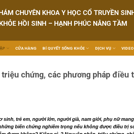
HÁM CHUYÊN KHOA Y HỌC CỔ TRUYỀN SIN
 KHỎE HỒI SINH – HẠNH PHÚC NÂNG TẦM
GẶP
CỬA HÀNG
BÍ QUYẾT SỐNG KHỎE
DỊCH VỤ
VIDEO
triệu chứng, các phương pháp điều tr
sơ sinh, trẻ em, người lớn, người già, nam giới, phụ nữ mang
ra những biến chứng nghiêm trọng nếu không được điều trị s