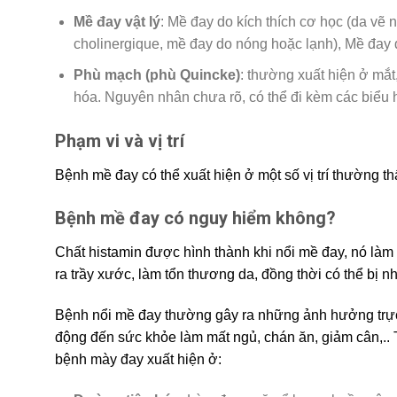
Mề đay vật lý
:
Mề đay do kích thích cơ học
(da vẽ n
cholinergique, mề đay do nóng hoặc lạnh),
Mề đay 
Phù mạch (phù Quincke)
: thường xuất hiện ở mắt
hóa. Nguyên nhân chưa rõ, có thể đi kèm các biểu hi
Phạm vi và vị trí
Bệnh mề đay có thể xuất hiện ở một số vị trí thường t
Bệnh mề đay có nguy hiểm không?
Chất histamin được hình thành khi nổi mề đay, nó làm 
ra trầy xước, làm tổn thương da, đồng thời có thể bị nh
Bệnh nổi mề đay thường gây ra những ảnh hưởng trực t
động đến sức khỏe làm mất ngủ, chán ăn, giảm cân,.. 
bệnh mày đay xuất hiện ở: