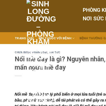
Skip
to
PHÒNG K
content
NƠI SỨC
TRANG CHỦ
BÀI THUỐC VỚI BỆNH
BỆNH THƯỜNG 
CHƯA ĐƯỢC PHÂN LOẠI
,
TIN TỨC
Nổi mề đay là gì? Nguyên nhân, 
mẩn ngứa mề đay
Nổi mề đay là bệnh lý phổ biến ở mọi lứa tuổi (trẻ 
bầu, phụ nữ sau sinh), dễ tái phát và có thể gây 