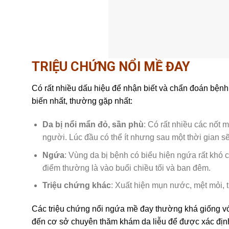
TRIỆU CHỨNG NỔI MỀ ĐAY
Có rất nhiều dấu hiệu để nhận biết và chẩn đoán bệnh
biến nhất, thường gặp nhất:
Da bị nổi mẩn đỏ, sần phù
: Có rất nhiều các nốt 
người. Lúc đầu có thể ít nhưng sau một thời gian sẽ
Ngứa
: Vùng da bị bệnh có biểu hiện ngứa rất khó 
điểm thường là vào buổi chiều tối và ban đêm.
Triệu chứng khác
: Xuất hiện mụn nước, mệt mỏi, ti
Các triệu chứng nổi ngứa mề đay thường khá giống vớ
đến cơ sở chuyên thăm khám da liễu để được xác định