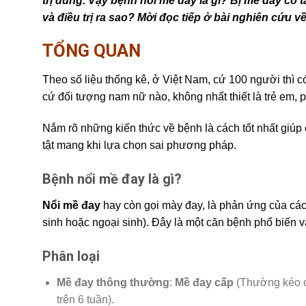
trị đúng. Vậy bệnh nổi mề đay là gì? Bị mề đay có
và điều trị ra sao? Mời đọc tiếp ở bài nghiên cứu 
TỔNG QUAN
Theo số liệu thống kê, ở Việt Nam, cứ 100 người thì 
cứ đối tượng nam nữ nào, không nhất thiết là trẻ em, p
Nắm rõ những kiến thức về bệnh là cách tốt nhất giúp 
tật mang khi lựa chọn sai phương pháp.
Bệnh nổi mề đay là gì?
Nổi mề đay
hay còn gọi mày đay, là phản ứng của các
sinh hoặc ngoại sinh). Đây là một căn bệnh phổ biến 
Phân loại
Mề đay thông thường
:
Mề đay cấp
(Thường kéo d
trên 6 tuần).