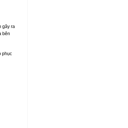
 gây ra
à bên
p phục